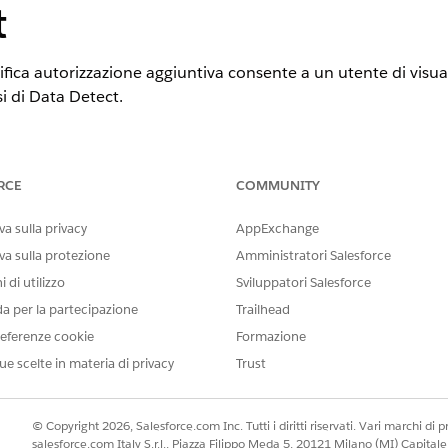
t
fica autorizzazione aggiuntiva consente a un utente di visuali
isi di Data Detect.
STE
tning Experience
RCE
COMMUNITY
n
,
Performance Edition
,
Unlimited Edition
e
Developer Edition
a sulla privacy
AppExchange
va sulla protezione
Amministratori Salesforce
per visualizzare ed esportare estratti di dati sensibili presenti nelle
 di utilizzo
Sviluppatori Salesforce
orosi e basati sui ruoli. L'autorizzazione 'Gestisci accesso utente per vi
da per la partecipazione
Trailhead
i Data Detect' è obbligatoria ed è disattivata per impostazione predefi
eferenze cookie
Formazione
ue scelte in materia di privacy
Trust
SSARIE
ti dei dati sensibili identificati nei
Gestire l'accesso degli utenti p
© Copyright 2026, Salesforce.com Inc. Tutti i diritti riservati. Vari marchi di pro
nei risultati dell'analisi di Da
salesforce.com Italy S.r.l., Piazza Filippo Meda 5, 20121 Milano (MI) Capit