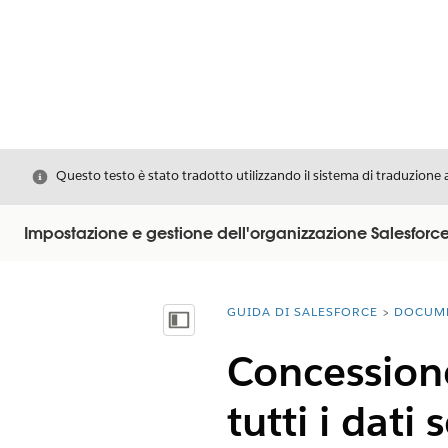
Chiudi
Questo testo è stato tradotto utilizzando il sistema di traduzione 
Impostazione e gestione dell'organizzazione Salesforc
GUIDA DI SALESFORCE
DOCUM
Ti trovi qui:
Mostra sommario
Concessione
tutti i dati 