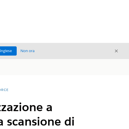
Chiud
'inglese
Non ora
Chiudi
ORCE
zzazione a
lla scansione di