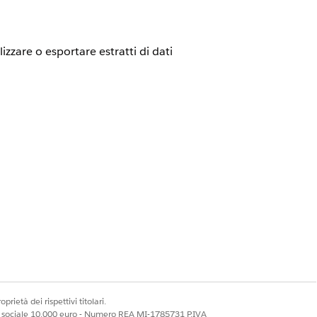
zzare o esportare estratti di dati
 analisi di Data Detect è regolato da
sualizzare i dati sensibili rilevati nei
nita.
er visualizzare i dati sensibili rilevati
prietà dei rispettivi titolari.
ta Detect
ale sociale 10.000 euro - Numero REA MI-1785731 P.IVA