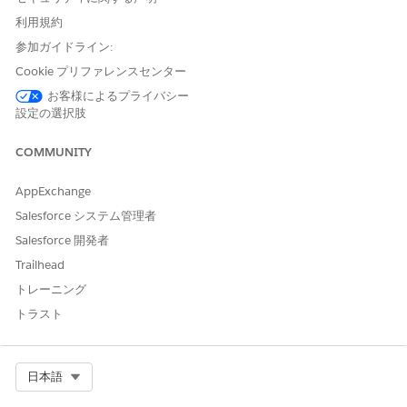
利用規約
必要なユーザー権限
参加ガイドライン:
結果内で特定された機密デー
Data Detect スキャンの結果
Cookie プリファレンスセンター
タの抜粋を表示またはエクス
で検出された機密データを表
ポートする
示するためのユーザーアクセ
お客様によるプライバシー
スの管理
設定の選択肢
最小権限の原則を使用してこの機能を使用する場合は、セキュリ
COMMUNITY
ティに関する推奨事項に従ってください。
AppExchange
必要な権限は、データセキュリティ Salesforce システム管理
者や内部監査人など、定義されたタスクで必要な特定のユーザ
Salesforce システム管理者
ーにのみ付与します。
Salesforce 開発者
ユーザー権限は、特定の監査タスクまたは検証タスク中にのみ
Trailhead
有効にします。後ですぐに取り消して、データ漏洩の可能性を
トレーニング
最小限に抑えることができます。
トラスト
[設定] から、[クイック検索] で [
権限セット
] を検索します。
[
Create New Permission
(新規権限の作成)] をクリックし
て、ユーザーの新しい権限を作成します。または、必要に応じ
Select Org
日本語
て既存の権限を使用します。
権限を作成したら、[
System Permissions (システム権限
)] を