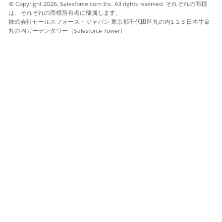
© Copyright 2026, Salesforce.com Inc. All rights reserved. それぞれの商標
クリックします
は、それぞれの商標所有者に帰属します。
Data Detect スキャンの結果で検出された機密データを表示す
株式会社セールスフォース・ジャパン 東京都千代田区丸の内1-1-3 日本生命
るには、「
Manage user access
」を検索して選択し、[
保存]
丸の内ガーデンタワー（Salesforce Tower）
を
選択します。
ToDo が完了したら、すぐに権限を取り消して公開期間を最小化
できます。
この記事で問題は解決されましたか?
ご意見をお待ちしております。
はい
いいえ