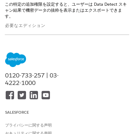
この特定の追加権限を設定すると、ユーザーは Data Detect スキ
ャン結果で機密データの抜粋を表示またはエクスポートできま
す。
必要なエディション
使用可能なインターフェース: Lightning Experience
使用可能なエディション:
Enterprise
Edition、
Performance
Edition、
Unlimited
Edition、および
Developer
Edition
0120-733-257 | 03-
4222-1000
Data Detect スキャンで見つかった機密データの抜粋を表
警告
示およびエクスポートするためのアクセス権は、ロールベース
の厳格なアクセス制御によって管理されます。「Data Detect
スキャンの結果で検出された機密データを表示するためのユー
SALESFORCE
ザーアクセスの管理」権限が必要であり、デフォルトでは無効
になっています。
プライバシーに関する声明
セキュリティに関する声明