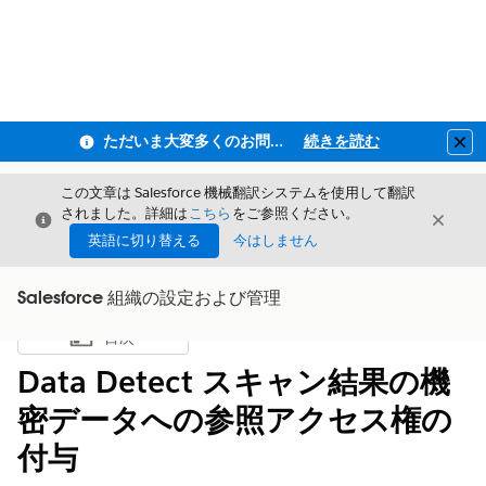
ただいま大変多くのお問い合わせをいただいており、ご連絡までにお時間を頂戴しております
続きを読む
Clo
この文章は Salesforce 機械翻訳システムを使用して翻訳
されました。詳細は
こちら
をご参照ください。
閉じる
閉じ
閉じる
英語に切り替える
今はしません
Salesforce 組織の設定および管理
目次
目次を表示
Data Detect スキャン結果の機
密データへの参照アクセス権の
付与