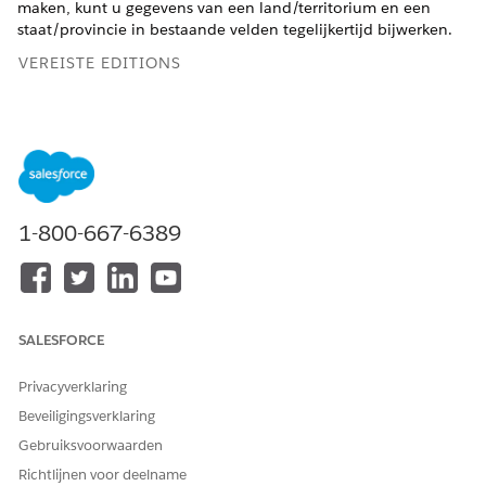
maken, kunt u gegevens van een land/territorium en een
staat/provincie in bestaande velden tegelijkertijd bijwerken.
VEREISTE EDITIONS
Beschikbaar in zowel Salesforce Classic als Lightning
Experience
Beschikbaar in:
Alle
editions behalve
Database.com
.
BENODIGDE GEBRUIKERSMACHTIGINGEN
1-800-667-6389
Adressen in bulk bijwerken:
Alle gegevens wijzigen
Adressen van contracten in
Alle gegevens wijzigen
bulk bijwerken:
EN
SALESFORCE
Contracten activeren
Privacyverklaring
U kunt adressen van contactpersonen, contracten en leads in
Beveiligingsverklaring
bulk bijwerken.
Gebruiksvoorwaarden
Richtlijnen voor deelname