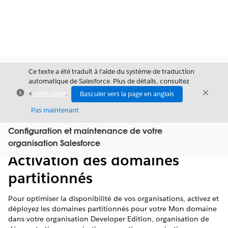
Ce texte a été traduit à l’aide du système de traduction
automatique de Salesforce. Plus de détails, consultez
Fermer
Ferme
<
cette page
.
Basculer vers la page en anglais
Fermer
Pas maintenant
Configuration et maintenance de votre
Table des
Afficher la table des matières
organisation Salesforce
matières
Activation des domaines
partitionnés
Pour optimiser la disponibilité de vos organisations, activez et
déployez les domaines partitionnés pour votre Mon domaine
dans votre organisation Developer Edition, organisation de