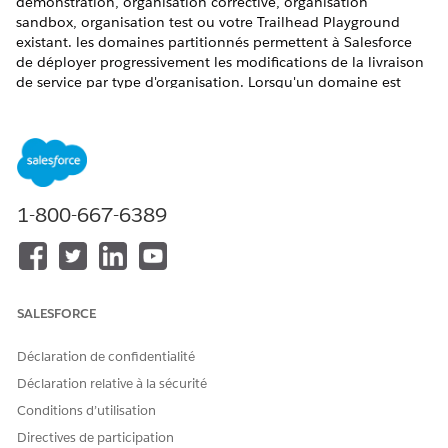
démonstration, organisation corrective, organisation
sandbox, organisation test ou votre Trailhead Playground
existant. les domaines partitionnés permettent à Salesforce
de déployer progressivement les modifications de la livraison
de service par type d'organisation. Lorsqu'un domaine est
partitionné, il contient un terme lié au type d'organisation,
qui facilite également l'identification de l'organisation par
l'URL.
ÉDITIONS REQUISES
1-800-667-6389
Disponible avec : Salesforce Classic et Lightning Experience
Disponible avec :
Group
Edition,
Essentials
Edition,
Professional
Edition,
Enterprise
Edition,
Performance
Edition,
Unlimited
Edition et
Developer
Edition
SALESFORCE
AUTORISATIONS UTILISATEUR REQUISES
Déclaration de confidentialité
Pour modifier vos
Personnaliser l'application
Déclaration relative à la sécurité
paramètres Mon domaine :
Conditions d’utilisation
Les domaines partitionnés sont disponibles dans les
Directives de participation