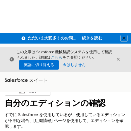
ただいま大変多くのお問い合わせをいただいており、ご連絡までにお時間を頂戴しております
続きを読む
Clo
この文章は Salesforce 機械翻訳システムを使用して翻訳
されました。詳細は
こちら
をご参照ください。
閉じる
閉じ
閉じる
英語に切り替える
今はしません
Salesforce スイート
目次
目次を表示
自分のエディションの確認
すでに Salesforce を使用しているが、使用しているエディション
が不明な場合、[組織情報] ページを使用して、エディションを確
認します。