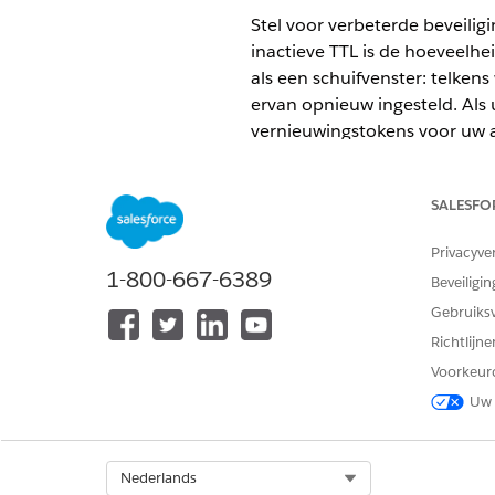
Stel voor verbeterde beveilig
inactieve TTL is de hoeveelhei
als een schuifvenster: telken
ervan opnieuw ingesteld. Als u
vernieuwingstokens voor uw 
VEREISTE EDITIONS
SALESFO
Beschikbaar in: Lightning Exper
Privacyve
Beschikbaar in:
Professional
,
Pe
1-800-667-6389
Beveiligin
Gebruiks
Richtlijn
OAuth-instellingen voor externe
Voorkeur
Uw 
Op zoek na
OPMERKING
Select Org
Nederlands