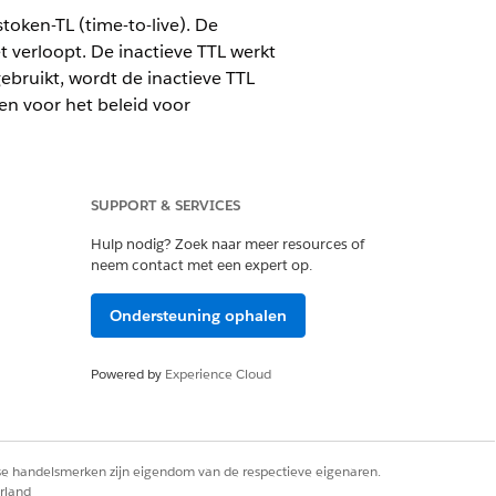
token-TL (time-to-live). De
t verloopt. De inactieve TTL werkt
ebruikt, wordt de inactieve TTL
gen voor het beleid voor
SUPPORT & SERVICES
Hulp nodig? Zoek naar meer resources of
neem contact met een expert op.
Ondersteuning ophalen
ewerken en verwijderen
Powered by
Experience Cloud
vernieuwingstoken? Zie
dit artikel
.
rse handelsmerken zijn eigendom van de respectieve eigenaren.
rland