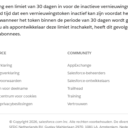
ing een limiet van 30 dagen in voor de inactieve vernieuwings
d tijd dat een vernieuwingstoken inactief kan zijn voordat he
s wanneer het token binnen de periode van 30 dagen wordt g
 als appontwikkelaar deze limiet inschakelt, heeft dit gevol
abonnees.
RCE
COMMUNITY
ience
rklaring
AppExchange
rformance
,
Unlimited
en
Developer
Edition
gsverklaring
Salesforce-beheerders
voorwaarden
Salesforce-ontwikkelaars
BENODIGDE GEBRUIKERSMACHTIGINGEN
en voor deelname
Trailhead
 clientapps configureren
Externe clientapps maken, b
centrum voor cookies
Training
privacybeslissingen
Vertrouwen
ar documentatie over het beperken van de TTL van het inactieve 
© Copyright 2026, salesforce.com inc. Alle rechten voorbehouden. De dive
SFDC Netherlands BV, Gustav Mahlerlaan 2970, 1081 LA, Amsterdam, Nede