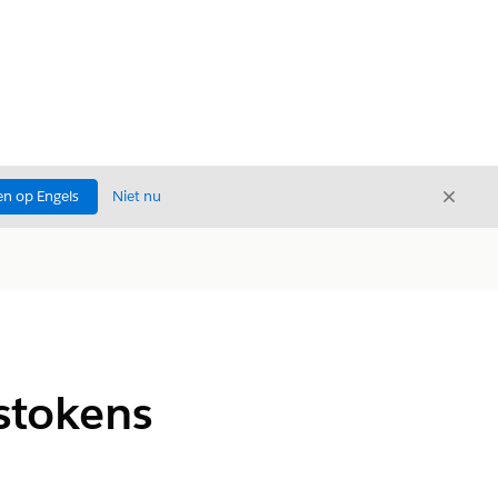
Sluite
n op Engels
Niet nu
Sluiten
stokens