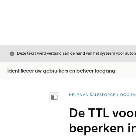
Sluiten
Deze tekst werd vertaald aan de hand van het systeem voor automa
Identificeer uw gebruikers en beheer toegang
HELP VAN SALESFORCE
DOCUM
U bent hier:
Inhoudsopgave weergeven
De TTL voo
beperken in