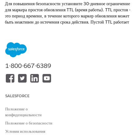
Для повышения безопасности установите 30-дневное ограничение
для маркера простоя обновления TTL (время работы). TTL простоя -
это период времени, в течение которого маркер обновления может
быть неактивен до истечения срока действия. Пустой TTL работает
как скользящее окно: при каждом использовании маркера в течение
30 дней-периода его холостой TTL сбрасывается. Как разработчик
приложения, при включении этого ограничения оно влияет на
политики маркеров обновления для подписчиков.
ТРЕБУЕМЫЕ ВЕРСИИ
1-800-667-6389
Доступно в версиях: Lightning Experience
Доступно в версиях:
Professional
Edition,
Performance
Edition,
Unlimited
Edition и
Developer
Edition
SALESFORCE
НЕОБХОДИМЫЕ ПОЛНОМОЧИЯ ПОЛЬЗОВАТЕЛЯ
Положение о
Для настройки параметров
Создание, редактирование и
конфиденциальности
OAuth приложений внешних
удаление приложений
Положение о безопасности
клиентов
внешних клиентов
Условия использования