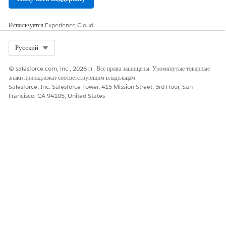
Ограничение не влияет на политику «Немедленный срок
действия маркера обновления».
Используется
Experience Cloud
Select Org
Русский
© salesforce.com, inc., 2026 гг. Все права защищены. Упомянутые товарные
знаки принадлежат соответствующим владельцам.
Salesforce, Inc. Salesforce Tower, 415 Mission Street, 3rd Floor, San
Francisco, CA 94105, United States
ПОЛИТИКА
ИЗМЕНЕНИЯ
КАК ИСПРАВИТЬ
МАРКЕРА
ПОВЕДЕНИЯ
НЕСООТВЕТСТВ
ОБНОВЛЕНИЯ
ПОСРЕДСТВОМ
ИЯ С
ОГРАНИЧЕНИЯ
ПОЛЬЗОВАТЕЛЬС
ХОЛОСТОГО TTL
КИМ
ИНТЕРФЕЙСОМ,
ПОВЕДЕНИЕМ И
МЕТАДАННЫМИ