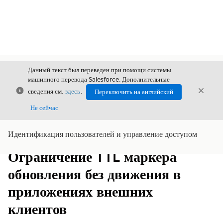
Данный текст был переведен при помощи системы
машинного перевода Salesforce. Дополнительные
Закрыть
Закры
сведения см.
здесь
.
Переключить на английский
Закрыт
Не сейчас
Идентификация пользователей и управление доступом
Содержание
Показать содержание
Ограничение TTL маркера
обновления без движения в
приложениях внешних
клиентов