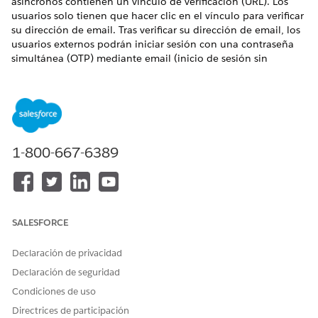
asíncronos contienen un vínculo de verificación (URL). Los
usuarios solo tienen que hacer clic en el vínculo para verificar
su dirección de email. Tras verificar su dirección de email, los
usuarios externos podrán iniciar sesión con una contraseña
simultánea (OTP) mediante email (inicio de sesión sin
contraseña).
EDICIONES NECESARIAS
Disponible en: Salesforce Classic y Lightning Experience
1-800-667-6389
Disponible en:
Essentials
Edition,
Performance
Edition,
Unlimited
Edition,
Enterprise Edition
,
Developer
Edition,
Professional Edition
y
Group Edition
PERMISOS DE USUARIO NECESARIOS
SALESFORCE
Para configurar la capacidad
Personalizar aplicación
de entrega de email:
Declaración de privacidad
Declaración de seguridad
Para crear, personalizar o
Crear y configurar
publicar una comunidad:
comunidades Y Ver
Condiciones de uso
parámetros y configuración
Directrices de participación