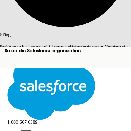
Sök
Stäng
Den här texten har översatts med Salesforces maskinöversättningssystem. Mer information
Säkra din Salesforce-organisation
Byt till engelska
Inte nu
här
.
Stäng
Stäng
1-800-667-6389