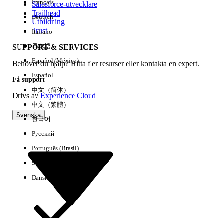
Français
Salesforce-utvecklare
Trailhead
Deutsch
Händelse
Utbildning
Trust
Italiano
日本語
SUPPORT & SERVICES
Español (México)
Behöver du hjälp? Hitta fler resurser eller kontakta en expert.
Rensa alla
Klart
Español
Få support
中文（简体）
Drivs av
Experience Cloud
中文（繁體）
Svenska
한국어
Русский
Português (Brasil)
Suomi
Dansk
Inga resultat