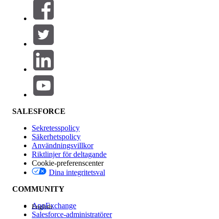
Filter (0)
VÄLJ FILTER
Lägg till
Produktområde
Funktionspåverkan
SALESFORCE
Sekretesspolicy
Säkerhetspolicy
Användningsvillkor
Riktlinjer för deltagande
Cookie-preferenscenter
Dina integritetsval
Version
COMMUNITY
AppExchange
English
Salesforce-administratörer