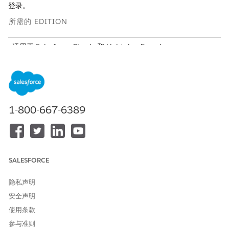
登录。
所需的 EDITION
适用于 Salesforce Classic 和 Lightning Experience
适用于：
Essentials
、
Performance
、
Unlimited
、
Enterprise
、
Developer
、
Professional
和
Group
Edition
所需用户权限
1-800-667-6389
配置电子邮件可送达性：
自定义应用程序
创建、自定义或发布社区：
创建和设置社区以及查看设置
和配置
SALESFORCE
使用 Apex 方法
在电子邮件中发送
asyncEmailConfirmation
验证链接。
隐私声明
以下示例。
安全声明
使用条款
System.UserManagement.sendAsyncEmailConfirmation(
参与准则