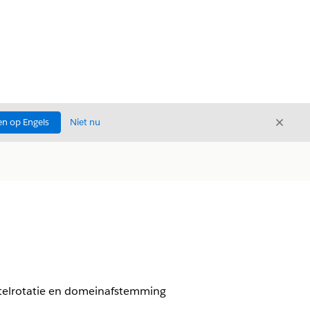
Sluite
n op Engels
Niet nu
Sluiten
utelrotatie en domeinafstemming