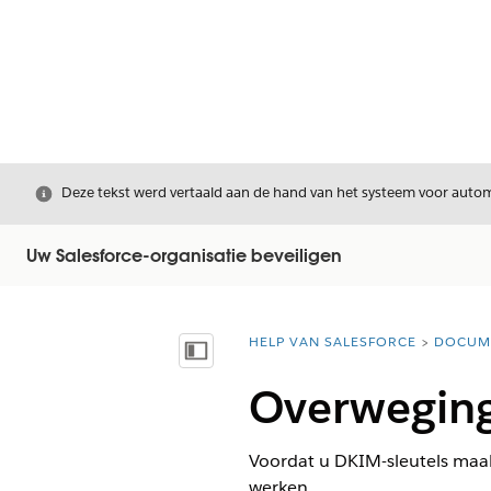
Sluiten
Deze tekst werd vertaald aan de hand van het systeem voor automa
Uw Salesforce-organisatie beveiligen
HELP VAN SALESFORCE
DOCUM
U bent hier:
Inhoudsopgave weergeven
Overweging
Voordat u DKIM-sleutels maak
werken.