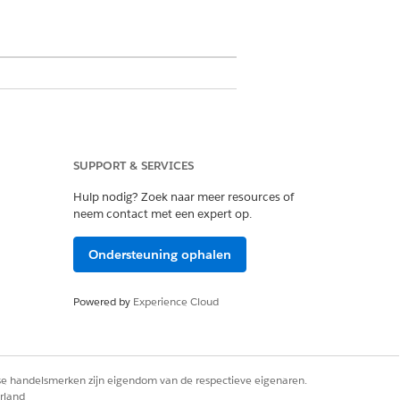
SUPPORT & SERVICES
DKIM), bewijst de sleutel dat het
Hulp nodig? Zoek naar meer resources of
neem contact met een expert op.
uw bedrijf wordt verzonden,
Ondersteuning ophalen
 bestaat uit één privésleutel en
ls worden opgeslagen in Salesforce.
Powered by
Experience Cloud
iteit van uw uitgaande e-
ning te genereren en voegt die
rse handelsmerken zijn eigendom van de respectieve eigenaren.
-mailbericht ontvangt, wordt de
rland