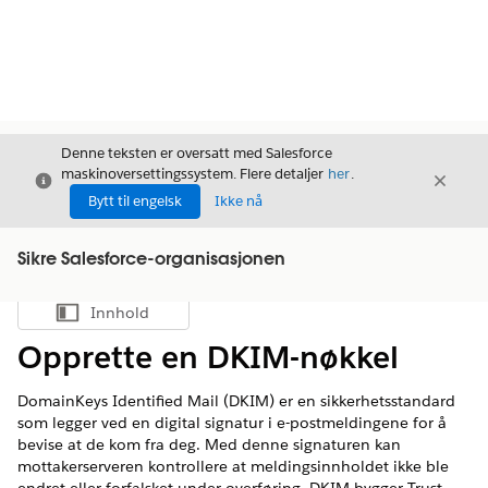
Denne teksten er oversatt med Salesforce
maskinoversettingssystem. Flere detaljer
her
.
Avslutt
Avslut
Avslutt
Bytt til engelsk
Ikke nå
Sikre Salesforce-organisasjonen
Innhold
Vis innholdsfortegnelse
Opprette en DKIM-nøkkel
DomainKeys Identified Mail (DKIM) er en sikkerhetsstandard
som legger ved en digital signatur i e-postmeldingene for å
bevise at de kom fra deg. Med denne signaturen kan
mottakerserveren kontrollere at meldingsinnholdet ikke ble