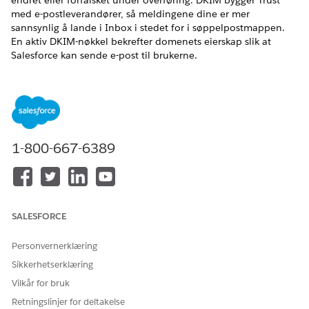
endret eller forfalsket under overføring. DKIM bygger Trust
med e-postleverandører, så meldingene dine er mer
sannsynlig å lande i Inbox i stedet for i søppelpostmappen.
En aktiv DKIM-nøkkel bekrefter domenets eierskap slik at
Salesforce kan sende e-post til brukerne.
NØDVENDIGE UTGAVER
Tilgjengelig i Salesforce Classic og Lightning Experience
Tilgjengelig i Alle versjoner unntatt
Database.com
1-800-667-6389
NØDVENDIG BRUKERTILLATELSE
Behandle DKIM-nøkler:
Tilpasse program
SALESFORCE
Når du signerer e-postmeldingene dine digitalt med en
DomainKeys Identified Mail (DKIM), viser nøkkelen at
meldingen kom fra domenet ditt. Se
Personvernerklæring
Vurderinger for DKIM-
nøkler
for å få mer informasjon.
Sikkerhetserklæring
Vilkår for bruk
Retningslinjer for deltakelse