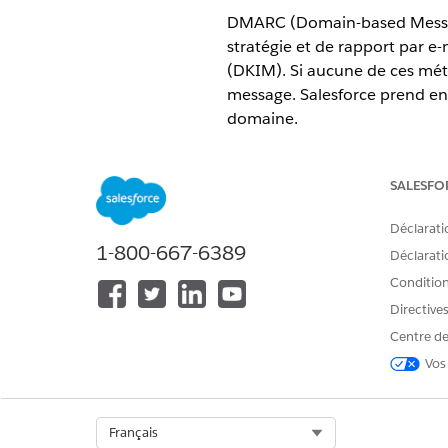
DMARC (Domain-based Message
stratégie et de rapport par e
(DKIM). Si aucune de ces méth
message. Salesforce prend en
domaine.
Disponible avec : Salesforce Cla
SALESFO
Disponible avec : toutes les édi
Déclarati
DKIM et SPF aident les destin
1-800-667-6389
Déclaratio
messagerie sont complexes et 
Conditions
tiers. De plus, les systèmes et
peuvent rendre difficile l'aut
Directive
Centre de
Par exemple, que se passe-t-i
Vos
d'autres qui le peuvent ? Rej
vous tous et risquez-vous de l
DMARC est une deuxième couch
Select Org
Français