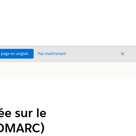
Ferme
a page en anglais
Pas maintenant
Fermer
e sur le
 (DMARC)