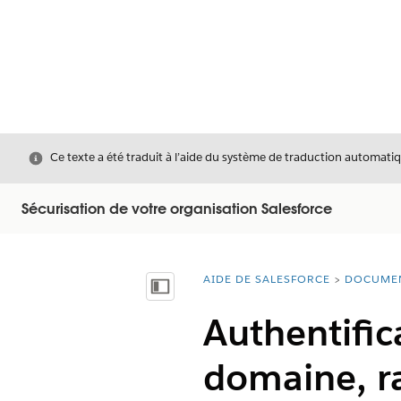
Fermer
Ce texte a été traduit à l’aide du système de traduction automatiq
Sécurisation de votre organisation Salesforce
AIDE DE SALESFORCE
DOCUME
Vous êtes ici :
Afficher la table des matières
Authentific
domaine, r