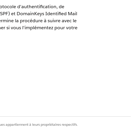
ocole d'authentification, de
 (SPF) et DomainKeys Identified Mail
rmine la procédure à suivre avec le
r si vous l'implémentez pour votre
e nombreux environnements de
ts, y compris des fournisseurs
complexité et cette variabilité
vent pas être authentifiés avec
duleux ? Ou bien, les acceptez-
DMARC intervient.
es appartiennent à leurs propriétaires respectifs.
sse pas l'authentification DKIM et