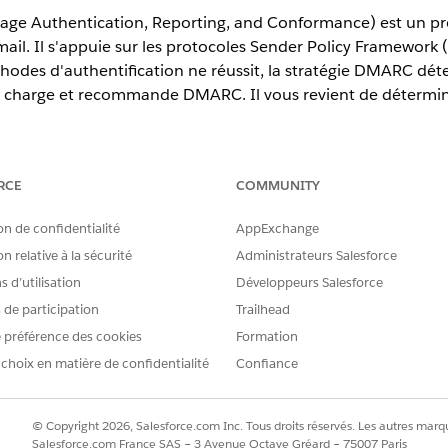
 Authentication, Reporting, and Conformance) est un prot
-mail. Il s'appuie sur les protocoles Sender Policy Framework
odes d'authentification ne réussit, la stratégie DMARC déte
 charge et recommande DMARC. Il vous revient de détermine
ssic et Lightning Experience
RCE
COMMUNITY
tions à l'exception de
Database.com
on de confidentialité
AppExchange
ataires à vérifier l'authenticité des e-mails. Cependant, d
n relative à la sécurité
Administrateurs Salesforce
envoient des e-mails à partir de nombreux systèmes différen
 d’utilisation
Développeurs Salesforce
 les fournisseurs tiers peuvent changer au fil du temps. Cette 
hentification de chaque e-mail légitime via DKIM ou SPF.
s de participation
Trailhead
 préférence des cookies
Formation
l si un propriétaire de domaine envoie des e-mails qui ne peu
 choix en matière de confidentialité
Confiance
etez-vous tous ces documents au cas où certains seraient frau
aisser passer les spams pour vos utilisateurs ? C’est là que 
© Copyright 2026, Salesforce.com Inc. Tous droits réservés. Les autres marqu
e d'authentification après DKIM et SPF. Si un e-mail ne pa
Salesforce.com France SAS – 3 Avenue Octave Gréard – 75007 Paris