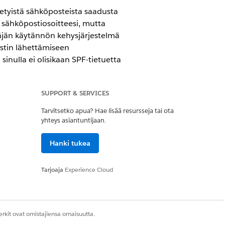
etyistä sähköposteista saadusta
 sähköpostiosoitteesi, mutta
täjän käytännön kehysjärjestelmä
ostin lähettämiseen
inulla ei olisikaan SPF-tietuetta
SUPPORT & SERVICES
Tarvitsetko apua? Hae lisää resursseja tai ota
yhteys asiantuntijaan.
Hanki tukea
Tarjoaja
Experience Cloud
ain sähköpostien välitys) -osiosta
Ota
rkit ovat omistajiensa omaisuutta.