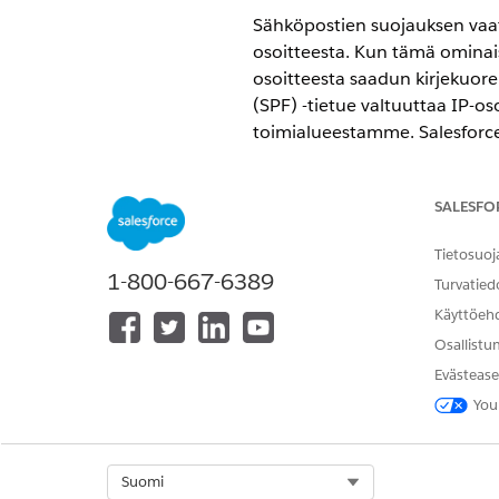
Sähköpostien suojauksen vaat
osoitteesta. Kun tämä ominai
osoitteesta saadun kirjekuore
(SPF) -tietue valtuuttaa IP-o
toimialueestamme. Salesforcest
sähköpostitoimialueellesi.
VAADITUT VERSIOT
SALESFO
Käytettävissä: Salesforce Classic
Tietosuoj
1-800-667-6389
Turvatied
Käytettävissä: kaikissa versioissa
Käyttöeh
Osallistu
Evästease
Sähköpostien toimitettavuuden
You
Käytä Määritykset-valikon
Pika
Valitse Sähköpostien suojauks
käyttöön vakiomuotoiset sä
Select Org
Suomi