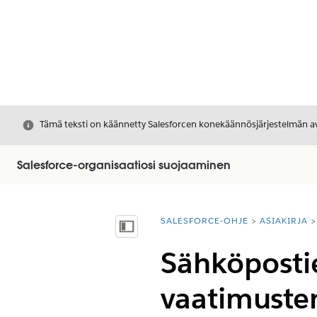
Sulje
Tämä teksti on käännetty Salesforcen konekäännösjärjestelmän avu
Salesforce-organisaatiosi suojaaminen
SALESFORCE-OHJE
ASIAKIRJA
Olet tässä:
Näytä sisällysluettelo
Sähköposti
vaatimuste