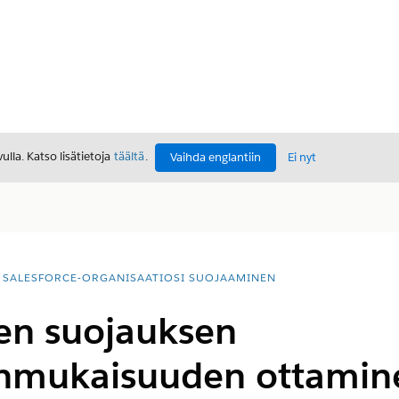
lla. Katso lisätietoja
täältä
.
Vaihda englantiin
Ei nyt
SALESFORCE-ORGANISAATIOSI SUOJAAMINEN
en suojauksen
nmukaisuuden ottamin