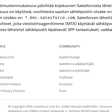
imustenmukaisuus päivittää kirjekuoren Salesforcesta lähet
suus on käytössä, osoitteesta saadun sähköpostin otsake on
n otsikko on
. Salesforcen lähet
*.bnc.salesforce.com
soitteet, joita viestisiirtoagenttimme (MTA) käyttävät sähköp
a lähetetyt sähköpostit läpäisevät SPF-tarkastukset, vaikka s
RCE
COMMUNITY
issa ja Lightning Experiencessa
alausunto
AppExchange
ote
Salesforce-pääkäyttäjät
 paitsi
Database.com
dot
Salesforce-kehittäjät
misohjeet
Trailhead
TARVITTAVAT KÄYTTÖOIKEUDET
tusten keskus
Koulutus
 määrittäminen:
Sovelluksen mukautusoikeus
r Privacy Choices
Trust
haku-kenttää löytääksesi ja valitaksesi
Toimituskyky.
en vaatimustenmukaisuus (Salesforcesta lähetetyt sähköpostit tai v
© Copyright 2026, Salesforce.com Inc. Kaikki oikeudet pidätetään. Tavarame
hköpostien suojausmekanismit
.
Salesforce.com EMEA Limited, Keilaranta 1, 3rd floor 02150 Espoo Finland