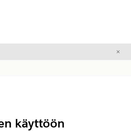
Sulje
Sulje
en käyttöön