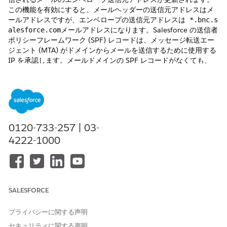
この機能を有効にすると、メールヘッダーの送信元アドレスはメ
ールアドレスですが、エンベロープの送信元アドレスは
*.bnc.s
メールアドレスになります。Salesforce の送信者
alesforce.com
ポリシーフレームワーク (SPF) レコードは、メッセージ転送エー
ジェント (MTA) がドメインからメールを送信するために使用する
IP を承認します。メールドメインの SPF レコードがなくても、
Salesforce から送信されたメールは SPF チェックに合格します。
必要なエディション
使用可能なインターフェース: Salesforce Classic および
Lightning Experience
0120-733-257 | 03-
4222-1000
使用可能なエディション:
Database.com
を除くすべてのエデ
ィション
必要なユーザー権限
SALESFORCE
メール送信可能性を設定する
「アプリケーションのカスタ
マイズ」
プライバシーに関する声明
[
設定]
から、[クイック検索] ボックスを使用して [
配送可能
性]
セキュリティに関する声明