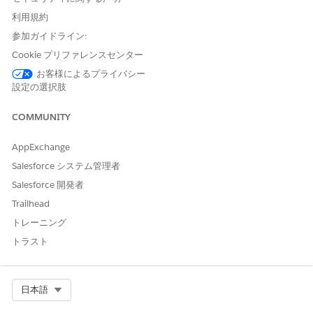
を見つけて選択します。
利用規約
[メールセキュリティコンプライアンス (Salesforce またはメ
ールリレーからのメールのみ)] セクションで、[標準のメール
参加ガイドライン:
セキュリティメカニズムへのコンプライアンスを
有効にする
]
Cookie プリファレンスセンター
を選択します。
お客様によるプライバシー
必要に応じて、[
Enable Sender ID compliance
(送信者 ID コ
設定の選択肢
ンプライアンスを有効化)] を選択して、受信メール サーバが
送信者 ID メール認証プロトコルを使用して送信者を検証する
COMMUNITY
ようにします。この設定により、Salesforce から送信するす
べてのメールのエンベロープの [送信者] 項目にも no-
AppExchange
reply@salesforce.com が入力されます。このオプションを有
Salesforce システム管理者
効にすると、受信者のメールクライアントが Salesforce から
受信したメールの [送信者:] 項目に「代理送信済み」という語
Salesforce 開発者
句を追加できます。
Trailhead
トレーニング
トラスト
Salesforce 組織が Summer '24 以降で作成されている
メモ
Select Org
日本語
場合、[メールの送信可能性] 設定で送信者 ID コンプライア
ンスを有効にすることはできません。ほとんどの受信者