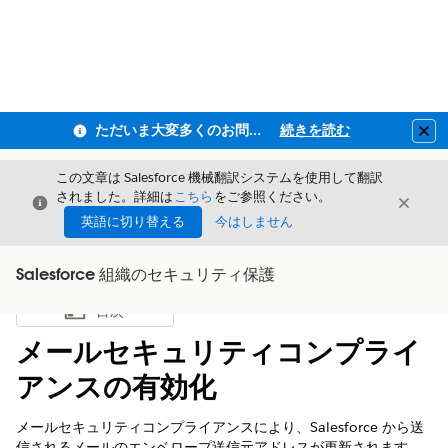
ただいま大変多くのお問い合わせをいただいており、ご連絡までにお時間を頂戴しております
続きを読む
Clo
この文章は Salesforce 機械翻訳システムを使用して翻訳
されました。詳細は
こちら
をご参照ください。
閉じる
閉じ
閉じる
英語に切り替える
今はしません
Salesforce 組織のセキュリティ保護
目次
目次を表示
メールセキュリティコンプライ
アンスの有効化
メールセキュリティコンプライアンスにより、Salesforce から送
信されるメールのエンベロープ送信元アドレスが更新されます。