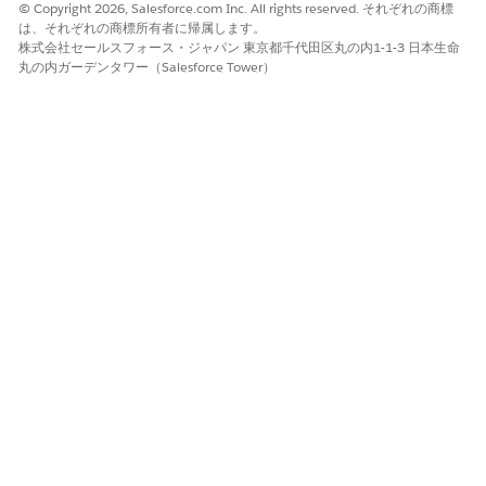
© Copyright 2026, Salesforce.com Inc. All rights reserved. それぞれの商標
は、送信者 ID を使用しなくなりました。メールの受信者に
は、それぞれの商標所有者に帰属します。
送信者 ID が必要であることがわかっている場合を除き、こ
株式会社セールスフォース・ジャパン 東京都千代田区丸の内1-1-3 日本生命
の機能を有効にしないことをお勧めします。詳細について
丸の内ガーデンタワー（Salesforce Tower）
は、
Microsoft Exchange の送信者 ID
に関する記事を参照
してください。
[保存]
をクリックします。
関連項目:
送信者ポリシーフレームワーク (SPF)
この記事で問題は解決されましたか?
ご意見をお待ちしております。
はい
いいえ