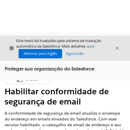
Este texto foi traduzido pelo sistema de tradução
automática da Salesforce. Mais detalhes
aqui
.
Fechar
Fecha
Fechar
Alternar para inglês
Agora não
Proteger sua organização do Salesforce
Índice
Mostrar índice
Habilitar conformidade de
segurança de email
A conformidade de segurança de email atualiza o envelope
do endereço em emails enviados do Salesforce. Com esse
recurso habilitado, o cabeçalho de email de endereço é seu