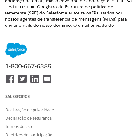
endereço de email, mas o envelope de endereço é
*.bnc.sa
. O registro do Estrutura de política de
lesforce.com
remetente (SPF) do Salesforce autoriza os IPs usados por
nossos agentes de transferência de mensagens (MTAs) para
enviar emails do nosso domínio. O email enviado do
Salesforce passa nas verificações de SPF mesmo que você não
tenha um registro de SPF para seu domínio de email.
EDIÇÕES OBRIGATÓRIAS
Disponível em: Salesforce Classic e Lightning Experience
1-800-667-6389
Disponível em: todas as edições, exceto
Database.com
PERMISSÕES NECESSÁRIAS AO USUÁRIO
SALESFORCE
Para configurar a
Personalizar aplicativo
capacidade de entrega de
email:
Declaração de privacidade
Declaração de segurança
Em
Configuração
, use a caixa Busca rápida para localizar e
Termos de uso
selecionar
Entrega
.
Na seção Conformidade de segurança de email (Somente
Diretrizes de participação