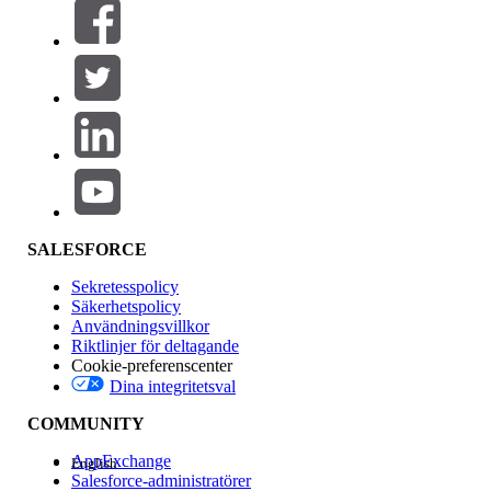
Filter (0)
VÄLJ FILTER
Lägg till
Produktområde
Funktionspåverkan
SALESFORCE
Sekretesspolicy
Säkerhetspolicy
Användningsvillkor
Riktlinjer för deltagande
Cookie-preferenscenter
Dina integritetsval
Version
COMMUNITY
AppExchange
English
Salesforce-administratörer