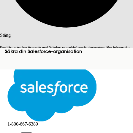
Sök
Stäng
Den här texten har översatts med Salesforces maskinöversättningssystem. Mer information
Säkra din Salesforce-organisation
Byt till engelska
Inte nu
här
.
Stäng
Stäng
1-800-667-6389