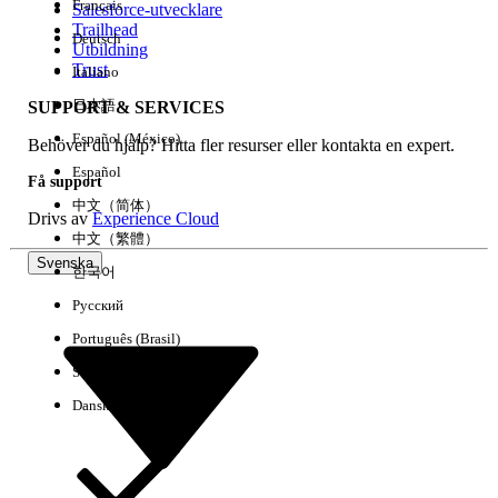
Français
Salesforce-utvecklare
Trailhead
Deutsch
Händelse
Utbildning
Trust
Italiano
日本語
SUPPORT & SERVICES
Español (México)
Behöver du hjälp? Hitta fler resurser eller kontakta en expert.
Rensa alla
Klart
Español
Få support
中文（简体）
Drivs av
Experience Cloud
中文（繁體）
Svenska
한국어
Русский
Português (Brasil)
Suomi
Dansk
Inga resultat