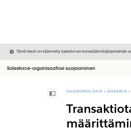
Sulje
Tämä teksti on käännetty Salesforcen konekäännösjärjestelmän avu
Salesforce-organisaatiosi suojaaminen
SALESFORCE-OHJE
ASIAKIRJA
Olet tässä:
Näytä sisällysluettelo
Transaktiot
määrittäm