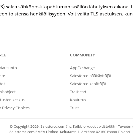
LS) salaa sähköpostitapahtuman sisällön lähetyksen aikana. L
een toistensa henkilöllisyyden. Voit valita TLS-asetuksen, ku
issa ja Lightning Experiencessa
RCE
COMMUNITY
 paitsi
Database.com
alausunto
AppExchange
TARVITTAVAT KÄYTTÖOIKEUDET
ote
Salesforce-pääkäyttäjät
 määrittäminen:
Sovelluksen mukautusoikeus
dot
Salesforce-kehittäjät
misohjeet
Trailhead
e ei tue enää TLS-versiota 1.1 tai 1.0. Jos vastaanottava sähköpostip
tusten keskus
Koulutus
hetetään salattuna, ellei lähettävä organisaatio ole määrittänyt, et
r Privacy Choices
Trust
haku-kenttää löytääksesi ja valitaksesi
Toimituskyky.
© Copyright 2026, Salesforce.com Inc. Kaikki oikeudet pidätetään. Tavarame
ty (TLS) (Salesforcesta lähetetyt sähköpostit tai sähköpostitse lähete
Salesforce.com EMEA Limited, Keilaranta 1, 3rd floor 02150 Espoo Finland