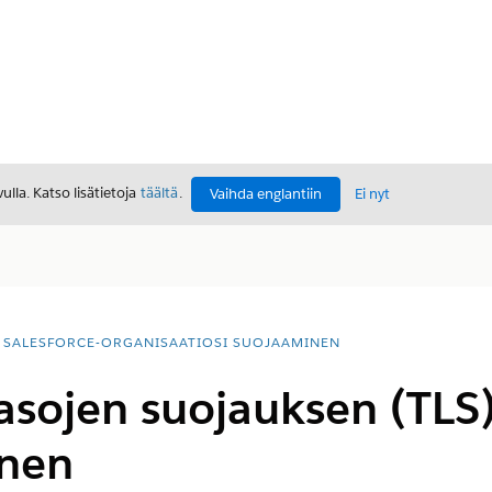
lla. Katso lisätietoja
täältä
.
Vaihda englantiin
Ei nyt
SALESFORCE-ORGANISAATIOSI SUOJAAMINEN
asojen suojauksen (TLS
inen