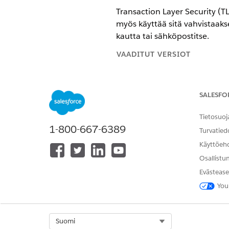
Transaction Layer Security (T
myös käyttää sitä vahvistaaks
kautta tai sähköpostitse.
VAADITUT VERSIOT
Käytettävissä: Salesforce Classic
SALESFO
Käytettävissä: kaikissa versioissa
Tietosuoj
1-800-667-6389
Turvatied
Sähköpostien toimitettavuuden
Käyttöeh
Osallistu
Salesforc
HUOMAUTUS
Evästease
salausta, sähköposti lä
You
Käytä Määritykset-valikon
Pika
Valitse Transport Layer Securi
Select Org
Suomi