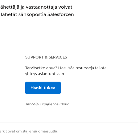
ähettäjä ja vastaanottaja voivat
n lähetät sähköpostia Salesforcen
SUPPORT & SERVICES
Tarvitsetko apua? Hae lisää resursseja tai ota
yhteys asiantuntijaan.
Hanki tukea
alvelin tukee vain TLS 1.1- tai 1.0-
Tarjoaja
Experience Cloud
tä TLS vaaditaan.
rkit ovat omistajiensa omaisuutta.
tyt sähköpostit) -osiosta TLS-asetuksesi: