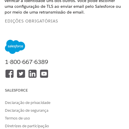
verificar a identidade uns dos outros. Você pode escolher
uma configuração de TLS ao enviar email pelo Salesforce ou
por meio de uma retransmissão de email.
EDIÇÕES OBRIGATÓRIAS
Disponível em: Salesforce Classic e Lightning Experience
Disponível em: todas as edições, exceto
Database.com
PERMISSÕES NECESSÁRIAS AO USUÁRIO
1-800-667-6389
Para configurar a
Personalizar aplicativo
capacidade de entrega de
email:
SALESFORCE
Declaração de privacidade
Declaração de segurança
O Salesforce não oferece mais suporte ao TLS
NOTA
Termos de uso
versões 1.1 ou 1.0. Se o servidor de email receptor oferecer
Diretrizes de participação
suporte apenas a criptografia TLS 1.1 ou 1.0, o email será