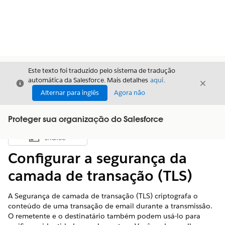
Este texto foi traduzido pelo sistema de tradução
automática da Salesforce. Mais detalhes
aqui
.
Fechar
Fecha
Fechar
Alternar para inglês
Agora não
Proteger sua organização do Salesforce
Índice
Mostrar índice
Configurar a segurança da
camada de transação (TLS)
A Segurança de camada de transação (TLS) criptografa o
conteúdo de uma transação de email durante a transmissão.
O remetente e o destinatário também podem usá-lo para