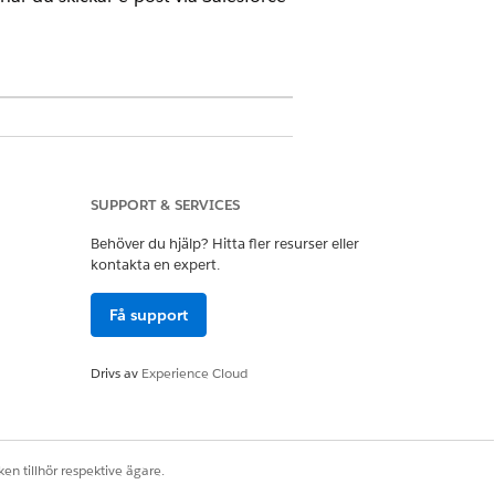
SUPPORT & SERVICES
Behöver du hjälp? Hitta fler resurser eller
kontakta en expert.
ande e-postservern endast har stöd för
Få support
ganisationen har specificerat att TLS
Drivs av
Experience Cloud
jer du din TLS-inställning:
er kan förhandlas används TLS. Om
en tillhör respektive ägare.
rd.