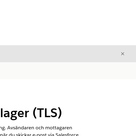
Stäng
Stäng
lager (TLS)
öring. Avsändaren och mottagaren
när du skickar e-post via Salesforce