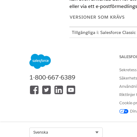
eller via ett e-postförmedli
VERSIONER SOM KRÄVS
Tillgängliga i: Salesforce Class
Tillgängliga i: alla versioner fö
SALESFO
Konfigurera e-postleverans:
Sekretess
1-800-667-6389
Säkerhets
Användnin
Salesforc
ANTECKNING
TLS 1.1- eller 1.0-chi
Riktlinjer
krävs.
Cookie-p
Dina
I
Inställningar
, använd rutan 
I sektionen Transportlagersäke
Föredras
—Om meddelandeö
Select Org
Svenska
TLS inte kan förhandlas l