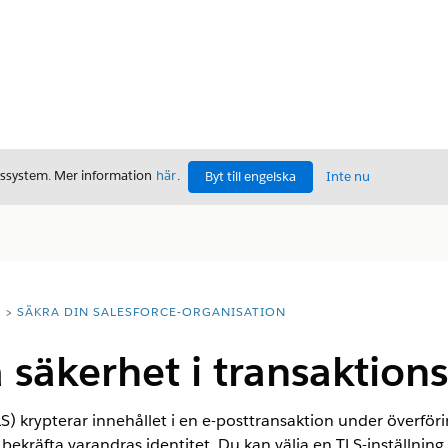
gssystem. Mer information
här
.
Byt till engelska
Inte nu
T
SÄKRA DIN SALESFORCE-ORGANISATION
 säkerhet i transaktions
S) krypterar innehållet i en e-posttransaktion under överf
ekräfta varandras identitet. Du kan välja en TLS-inställning 