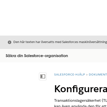
Stäng
Den här texten har översatts med Salesforces maskinöversättnin
Säkra din Salesforce-organisation
SALESFORCE-HJÄLP
DOKUMEN
Du är här:
Visa innehållsförteckning
Konfigurera
Transaktionslagersäkerhet (TL
kan även använda den för att b