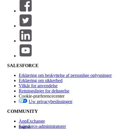
Filtre (0)
VÆLG FILTRE
Tilføj
Produktområde
Funktionspåvirkning
SALESFORCE
Erklæring om beskyttelse af personlige oplysninger
Erklæring om sikkerhed
Vilkår for anvendelse
Retningslinjer for deltagelse
Cookie-præferencecenter
Uw privacybeslissingen
Version
COMMUNITY
AppExchange
Salesforce-administratorer
English