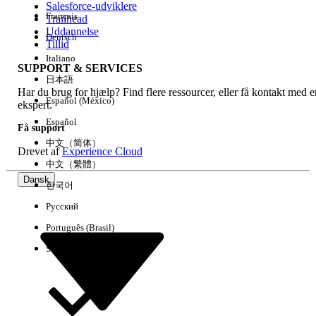
Salesforce-udviklere
Français
Trailhead
Experience
Uddannelse
Deutsch
Tillid
Italiano
SUPPORT & SERVICES
日本語
Har du brug for hjælp? Find flere ressourcer, eller få kontakt med e
Ryd alle
Udført
Español (México)
ekspert.
Español
Få support
中文（简体）
Drevet af
Experience Cloud
中文（繁體）
Dansk
한국어
Русский
Português (Brasil)
Suomi
Ingen resultater