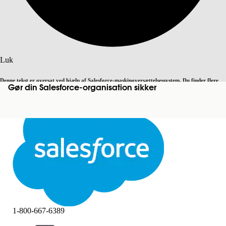
Søg
Luk
Denne tekst er oversat ved hjælp af Salesforce-maskinoversættelsessystem. Du finder flere
Gør din Salesforce-organisation sikker
Skift til engelsk
Ikke nu
detaljer
her
.
Luk
Luk
1-800-667-6389