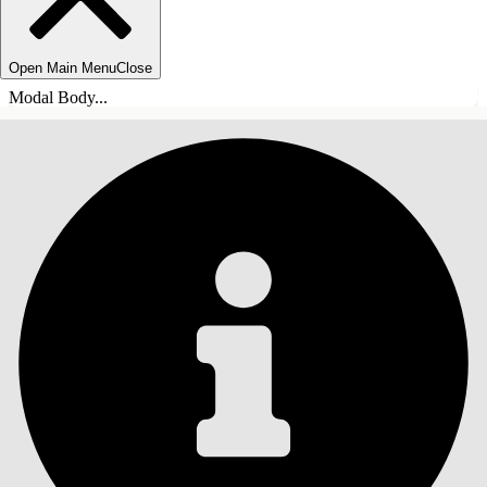
Open Main Menu
Close
Modal Body...
INDHOLD
Søg
Vis indholdsfortegnelse
Indhold