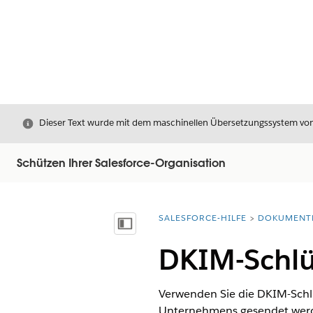
Schließen
Dieser Text wurde mit dem maschinellen Übersetzungssystem von S
Schützen Ihrer Salesforce-Organisation
SALESFORCE-HILFE
DOKUMENT
Sie befinden sich hier:
Inhalt anzeigen
DKIM-Schlü
Verwenden Sie die DKIM-Schlü
Unternehmens gesendet werden