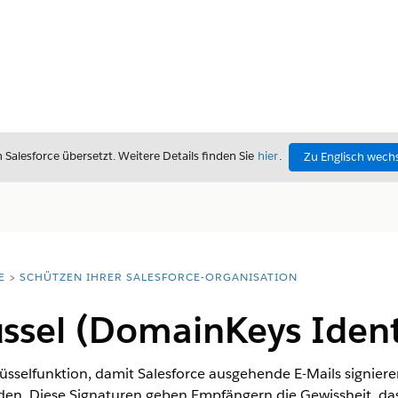
alesforce übersetzt. Weitere Details finden Sie
hier
.
Zu Englisch wech
E
SCHÜTZEN IHRER SALESFORCE-ORGANISATION
ssel (DomainKeys Identi
sselfunktion, damit Salesforce ausgehende E-Mails signier
. Diese Signaturen geben Empfängern die Gewissheit, dass 