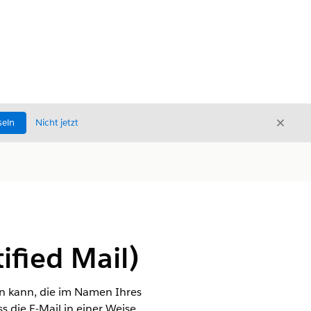
Schli
seln
Nicht jetzt
Schließ
fied Mail)
en kann, die im Namen Ihres
die E-Mail in einer Weise