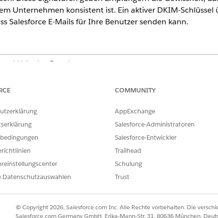
hrem Unternehmen konsistent ist. Ein aktiver DKIM-Schlüssel
 Salesforce E-Mails für Ihre Benutzer senden kann.
ic und Lightning Experience
ußer
Database.com
und
Starter
RCE
COMMUNITY
sseln
ellen von DKIM-Schlüsseln mit ihrem Zweck und der Funktionsweis
utzerklärung
AppExchange
tserklärung
Salesforce-Administratoren
ls
bedingungen
Salesforce-Entwickler
KIM) ist ein Sicherheitsstandard, der eine digitale Signatur an Ih
richtlinien
Trailhead
 Mit dieser Signatur kann der empfangende Server überprüfen, ob 
reinstellungscenter
Schulung
der gefälscht wurde. DKIM baut Trust mit E-Mail-Anbietern auf, sod
box statt im Spam-Ordner landen. Ein aktiver DKIM-Schlüssel überp
e Datenschutzauswahlen
Trust
enutzer senden kann.
© Copyright 2026, Salesforce.com Inc. Alle Rechte vorbehalten. Die versch
Salesforce.com Germany GmbH, Erika-Mann-Str. 31, 80636 München, Deut