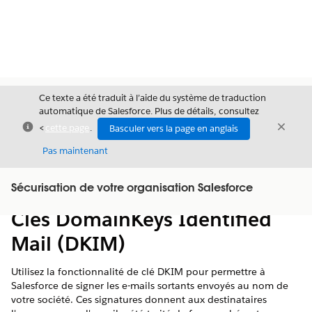
Ce texte a été traduit à l’aide du système de traduction
automatique de Salesforce. Plus de détails, consultez
Fermer
Ferme
<
cette page
.
Basculer vers la page en anglais
Fermer
Pas maintenant
Table des
Sécurisation de votre organisation Salesforce
Afficher la table des matières
matières
Clés DomainKeys Identified
Mail (DKIM)
Utilisez la fonctionnalité de clé DKIM pour permettre à
Salesforce de signer les e-mails sortants envoyés au nom de
votre société. Ces signatures donnent aux destinataires