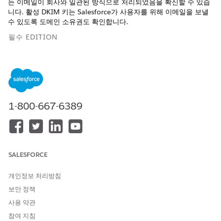
는 이메일이 회사와 일관된 방식으로 처리되었음을 확신할 수 있습
니다. 활성 DKIM 키는 Salesforce가 사용자를 위해 이메일을 보낼
수 있도록 도메인 소유권도 확인합니다.
필수 EDITION
지원 제품: Salesforce Classic 및 Lightning Experience
지원 제품:
Database.com
및
Starter
를 제외한 모든 Edition
DKIM 키에 대한 고려 사항
1-800-667-6389
DKIM 키를 만들기 전에 목적과 DKIM 키 순환 및 도메인 일치
가 작동하는 방식을 이해하십시오.
DKIM 키 만들기
DomainKeys Identified Mail(DKIM)은 사용자가 받은 이메일
SALESFORCE
인지 증명하기 위해 이메일에 디지털 서명을 첨부하는 보안 표
준입니다. 이 서명을 사용하면 수신 서버가 전송 중 메시지 내용
개인정보 처리방침
이 변경되거나 위조되지 않았는지 확인할 수 있습니다. DKIM은
이메일 공급자와의 Trust 구축하므로 메시지가 스팸 폴더 대신
보안 정책
받은 Inbox 배치될 가능성이 높습니다. 활성 DKIM 키는
사용 약관
Salesforce가 사용자를 위해 이메일을 보낼 수 있도록 도메인
참여 지침
소유권을 확인합니다.