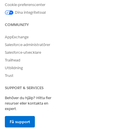
meddelanden hamnar i Inboxen istället för i
Cookie-preferenscenter
spammappen. En aktiv DKIM-nyckel verifierar ditt
Dina integritetsval
domänägande så att Salesforce kan skicka e-post till dina
användare.
COMMUNITY
SE ÄVEN:
AppExchange
Salesforce-administratörer
E-postsäkerhetsmekanismer
Krav för att skicka e-post från Salesforce
Salesforce-utvecklare
Trailhead
Utbildning
Trust
LÖSTE DENNA ARTIKEL DITT PROBLEM?
Berätta för oss vad vi kan förbättra!
SUPPORT & SERVICES
Ja
Nej
Behöver du hjälp? Hitta fler
resurser eller kontakta en
expert.
Få support