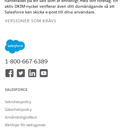
hanterades på ett sätt som är enhetligt med ditt företag. En
aktiv DKIM-nyckel verifierar även ditt domänägande så att
Salesforce kan skicka e-post till dina användare.
VERSIONER SOM KRÄVS
Tillgängliga i: Salesforce Classic och Lightning Experience
Tillgängliga i: alla versioner förutom
Database.com
och
Starter
1-800-667-6389
Att tänka på vad gäller DKIM-nycklar
Innan du skapar DKIM-nycklar, förstå deras syfte och hur
DKIM-nyckelrotation och domänmatchning fungerar.
Skapa en DKIM-nyckel
DomainKeys Identified Mail (DKIM) är en
SALESFORCE
säkerhetsstandard som bifogar en digital signatur till dina
e-postmeddelanden för att bevisa att de kommer från dig.
Sekretesspolicy
Med denna signatur kan den mottagande servern bekräfta
Säkerhetspolicy
att meddelandets innehåll inte har ändrats eller fejkats
Användningsvillkor
under överföringen. DKIM bygger Trust med e-
postleverantörer, så det är mer troligt att dina
Riktlinjer för deltagande