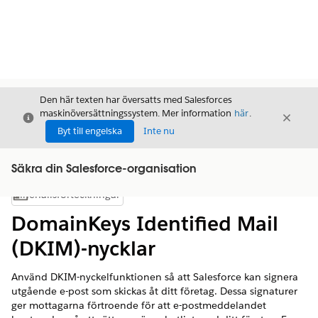
Den här texten har översatts med Salesforces
maskinöversättningssystem. Mer information
här
.
Stäng
Stäng
Stäng
Byt till engelska
Inte nu
Säkra din Salesforce-organisation
Innehållsförteckningar
Visa innehållsförteckning
DomainKeys Identified Mail
(DKIM)-nycklar
Använd DKIM-nyckelfunktionen så att Salesforce kan signera
utgående e-post som skickas åt ditt företag. Dessa signaturer
ger mottagarna förtroende för att e-postmeddelandet