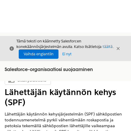
Tämä teksti on käännetty Salesforcen
konekäännösjärjestelmän avulla. Katso lisätietoja
täältä
.
Sulje
Sulje
Sulje
Vaihda englantiin
Ei nyt
Salesforce-organisaatiosi suojaaminen
Sisällysluettelo
Näytä sisällysluettelo
Lähettäjän käytännön kehys
(SPF)
Lähettäjän käytännön kehysjärjestelmän (SPF) sähköpostien
todennusmenetelmä pyrkii vähentämään roskapostia ja
petoksia tekemällä sähköpostien lähettäjille vaikeampaa