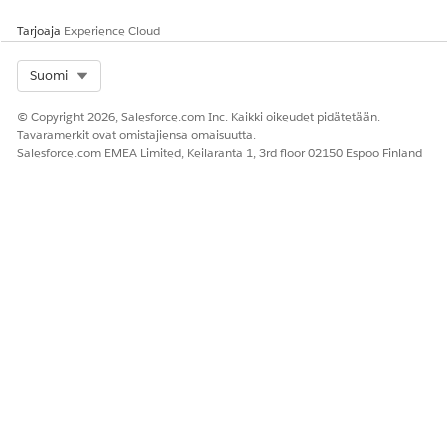
Tarjoaja
Experience Cloud
Select Org
Suomi
Sähköpostien suojauksen vaatimustenmukaisuuden
© Copyright 2026, Salesforce.com Inc. Kaikki oikeudet pidätetään.
Tavaramerkit ovat omistajiensa omaisuutta.
ottaminen käyttöön
Salesforce.com EMEA Limited, Keilaranta 1, 3rd floor 02150 Espoo Finland
Sähköpostien suojauksen vaatimustenmukaisuus päivittää
kirjekuoren Salesforcesta lähetetyistä sähköposteista
saadusta osoitteesta. Kun tämä ominaisuus on käytössä,
osoitteesta saadun sähköpostin otsake on
sähköpostiosoitteesi, mutta osoitteesta saadun
kirjekuoren otsikko on
.
*.bnc.salesforce.com
Salesforcen lähettäjän käytännön kehysjärjestelmä (SPF) -
tietue valtuuttaa IP-osoitteet, joita viestisiirtoagenttimme
(MTA) käyttävät sähköpostin lähettämiseen
toimialueestamme. Salesforcesta lähetetyt sähköpostit
läpäisevät SPF-tarkastukset, vaikka sinulla ei olisikaan SPF-
tietuetta sähköpostitoimialueellesi.
Salesforcen lisääminen SPF-tietueeseesi
Jos et ota sähköpostien suojauksen