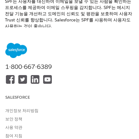
SPF는 사용자를 대신하여 이메일을 보낼 수 있는 사람을 확인하는
프로세스를 제공하여 이메일 스푸핑을 감지합니다. SPF는 메시지
전달 기능을 개선하고 도메인의 신뢰도 및 평판을 보호하며 사용자
Trust 신뢰를 향상합니다. Salesforce는 SPF를 사용하며 사용자도
사용하는 것이 좋습니다.
지원 제품: Salesforce Classic 및 Lightning Experience
Database.com
을 제외한 모든 Edition에서 사용 가능
이메일 메시지에는 주소의 머리글과 주소의 봉투의 두 개의 "보낸
1-800-667-6389
사람" 주소가 포함되어 있습니다. 주소의 머리글은 이메일의 "보낸
사람:" 필드에 있으며 모든 사용자에게 표시됩니다. 주소의 봉투는
메시지를 반환하거나 반송할 주소를 나타냅니다.
일부 스팸 감지 소프트웨어는 주소의 봉투를 살펴보고 스팸을 보내
는 것으로 알려진 사이트와 일치하는지 확인합니다. 이러한 유형의
SALESFORCE
감지를 방지하기 위해 스패머는 주로 주소의 거짓 봉투를 사용합니
다.
개인정보 처리방침
보안 정책
이메일 공급자는 SPF 확인을 사용하여 발신자에게 주소를 대신하
여 봉투를 보낼 수 있는 권한이 있는지 확인합니다. SPF 확인은 주
사용 약관
소에서 봉투에 나열된 도메인 이름을 조회하고 SPF 레코드를 이메
참여 지침
일을 보내는 IP 주소와 비교합니다. SPF 레코드에 보내는 IP가 포함