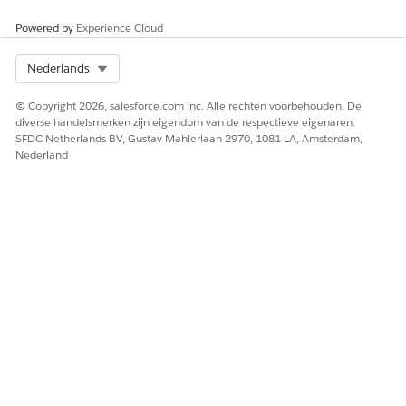
Powered by
Experience Cloud
Select Org
Nederlands
© Copyright 2026, salesforce.com inc. Alle rechten voorbehouden. De
diverse handelsmerken zijn eigendom van de respectieve eigenaren.
SFDC Netherlands BV, Gustav Mahlerlaan 2970, 1081 LA, Amsterdam,
Nederland
Naleving van e-mailbeveiliging inschakelen
Naleving van e-mailbeveiliging werkt de envelop bij vanaf
het adres in e-mailberichten die vanuit Salesforce worden
verzonden. Als deze voorziening is ingeschakeld, is de
koptekst van het e-mailbericht van het adres uw e-
mailadres, maar de envelop van het adres wel
*.bnc.sal
esforce.com
. De record Sender Policy Framework (SPF)
van Salesforce autoriseert de IP's die worden gebruikt
door onze agenten voor berichtoverdracht om e-mail te
verzenden vanuit ons domein. E-mail die vanuit Salesforce
wordt verzonden, doorstaat SPF-controles, zelfs als u geen
SPF-record voor uw e-maildomein hebt.
Salesforce opnemen in uw SPF-record