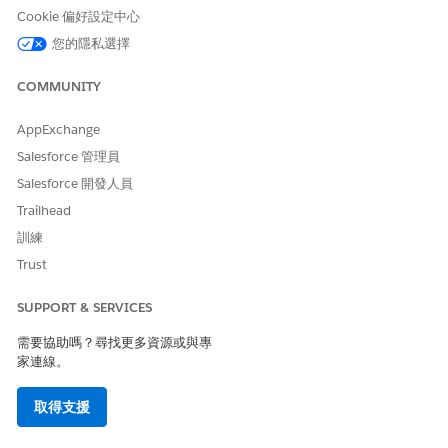
Salesforce。
Cookie 偏好設定中心
您的隱私選擇
COMMUNITY
AppExchange
Salesforce 管理員
Salesforce 開發人員
啟用電子郵件安全性合規性
Trailhead
「電子郵件安全性合規性」會更新來自 Salesforce 所傳送電子
訓練
郵件地址的信封。啟用此功能後,地址中的電子郵件標題是您的
電子郵件地址,但地址中的信封是
。
*.bnc.salesforce.com
Trust
Salesforce 的「寄件者原則架構」(SPF) 記錄會授權我們訊息傳
輸工作人員 (MTA) 用來從我們的網域傳送電子郵件的 IP。即使
SUPPORT & SERVICES
您沒有電子郵件網域的 SPF 記錄,從 Salesforce 傳送的電子郵
需要協助嗎？尋找更多資源或與專
件仍會通過 SPF 檢查。
家連線。
在您的 SPF 記錄中包含 Salesforce
如果您未啟用「電子郵件安全性合規性」,我們建議您為您的電
取得支援
子郵件網域設定「寄件者原則架構」(SPF) 記錄。若要通過 SPF
檢查,請在該記錄中包含 Salesforce。