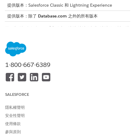
提供版本：Salesforce Classic 和 Lightning Experience
提供版本：除了
Database.com
之外的所有版本
電子郵件訊息包含兩個「寄件者」地址:地址的標題,地址的信封。地
址的標頭位於「寄件者:」電子郵件的欄位,所有使用者皆可看到。地
址的信封表示要將訊息傳回至哪個地址,或退回至哪個地址。
某些垃圾郵件偵測軟體會從地址查看信封,以查看是否符合任何已知
傳送垃圾郵件的網站。為了避免此類型的偵測,垃圾郵件發信者通常
會使用地址中的假信封。
1-800-667-6389
電子郵件提供者使用 SPF 檢查驗證寄件者是否有權限代表地址傳送
信封。SPF 檢查會從地址查詢列在信封中的網域名稱,並將其 SPF 記
錄與傳送電子郵件的 IP 位址進行比較。如果 SPF 記錄包含傳送 IP,
則訊息會通過 SPF 驗證。若否,電子郵件可能會標記為垃圾郵件。
SALESFORCE
Salesforce 擁有 SPF 記錄,允許接收訊息傳輸工作人員 (MTA) 驗證
傳送 MTA 是否獲得授權從 Salesforce 網域傳送電子郵件。
隱私權聲明
Salesforce 鼓勵客戶實作 SPF,以確保從 Salesforce 應用程式傳送
安全性聲明
的電子郵件不會被假冒。
使用條款
您可以透過兩種方式針對從 Salesforce 傳送的電子郵件實作 SPF:
參與原則
啟用「電子郵件安全性合規性」,或在 SPF 記錄中包含