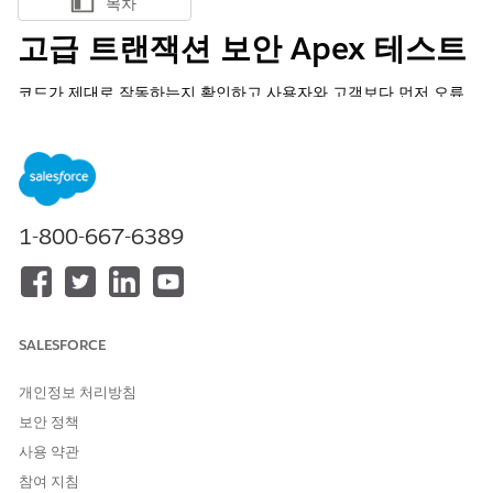
목차
목차 표시
고급 트랜잭션 보안 Apex 테스트
코드가 제대로 작동하는지 확인하고 사용자와 고객보다 먼저 오류
를 발견하려면 강력한 테스트를 작성하는 것이 최상의 엔지니어링
방법입니다. 정책은 Salesforce 조직에서 주요 사용자가 작업하는
동안 실행되므로 트랜잭션 보안 정책의 Apex 코드의 테스트를 작성
하는 것이 훨씬 더 중요합니다. 예를 들어, 테스트 시 발견되지 않은
LoginEvent 정책에 버그가 있으면 사용자가 조직에 로그인할 수 없
는 최악의 상황이 발생할 수 있습니다.
1-800-667-6389
필수 EDITION
Salesforce Classic(일부 조직에서 사용할 수 없음) 및 Lightning
Experience 모두에서 사용할 수 있습니다.
SALESFORCE
지원 제품:
Enterprise
,
Unlimited
및
Developer
Edition
개인정보 처리방침
Salesforce Shield 또는 Salesforce 이벤트 모니터링 추가 기능
보안 정책
구독이 필요합니다.
사용 약관
참여 지침