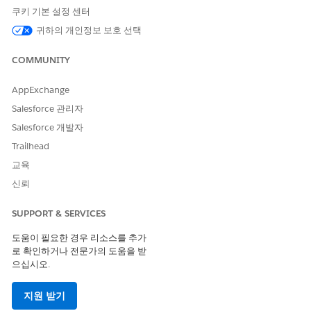
쿠키 기본 설정 센터
귀하의 개인정보 보호 선택
고급 트랜잭션 보안 정책에 대한 Apex 테스트를 작성할 때
경고
COMMUNITY
는 API 47.0 이상을 사용하십시오.
AppExchange
조건 집합을 시뮬레이션하여 Apex 코드를 테스트하는 경우 단위 테
Salesforce 관리자
스트를 작성하는 것이 되지만, 단위 텍스트를 작성하는 것만으로는
부족합니다. 비즈니스 팀과 보안 팀과 함께 모든 사용 사례를 파악
Salesforce 개발자
한 다음, Sandbox 환경에서 테스트 데이터를 사용하여 실제 사용
Trailhead
자의 환경과 동일한 포괄적인 테스트 계획을 만드십시오. 테스트 계
교육
획에는 일반적으로 수동 테스트와 Selenium 같은 외부 도구를 사
용하는 자동화 테스트가 모두 포함됩니다.
신뢰
시작할 수 있는 몇 가지 샘플 단위 테스트를 살펴보겠습니다. 테스
SUPPORT & SERVICES
트할 Apex 정책은 다음과 같습니다.
도움이 필요한 경우 리소스를 추가
global class LeadExportEventCondition implements TxnS
로 확인하거나 전문가의 도움을 받
    public boolean evaluate(SObject event) {

으십시오.
        switch on event{

            when ApiEvent apiEvent {

지원 받기
                return evaluate(apiEvent.QueriedEntit