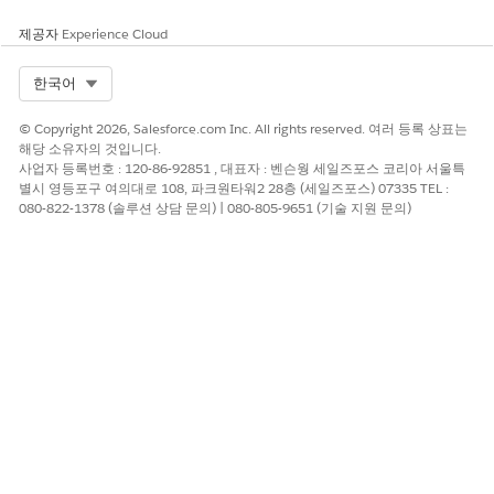
            }

제공자
Experience Cloud
            when ReportEvent reportEvent {

                return evaluate(reportEvent.QueriedEn
Select Org
한국어
            }

            when ListViewEvent listViewEvent {

© Copyright 2026, Salesforce.com Inc. All rights reserved. 여러 등록 상표는
                return evaluate(listViewEvent.Queried
해당 소유자의 것입니다.
            }

사업자 등록번호 : 120-86-92851 , 대표자 : 벤슨웡 세일즈포스 코리아 서울특
            when null {

별시 영등포구 여의대로 108, 파크원타워2 28층 (세일즈포스) 07335 TEL :
                 return false;   

080-822-1378 (솔루션 상담 문의) | 080-805-9651 (기술 지원 문의)
            }

            when else {

                return false;

            }

        }

    }

    private boolean evaluate(String queriedEntities, 
        if (queriedEntities.contains('Lead') && rowsP
            return true;

        }

        return false;
