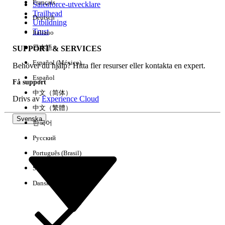
Français
Salesforce-utvecklare
Trailhead
Deutsch
Händelse
Utbildning
Trust
Italiano
日本語
SUPPORT & SERVICES
Español (México)
Behöver du hjälp? Hitta fler resurser eller kontakta en expert.
Rensa alla
Klart
Español
Få support
中文（简体）
Drivs av
Experience Cloud
中文（繁體）
Svenska
한국어
Русский
Português (Brasil)
Suomi
Dansk
Inga resultat