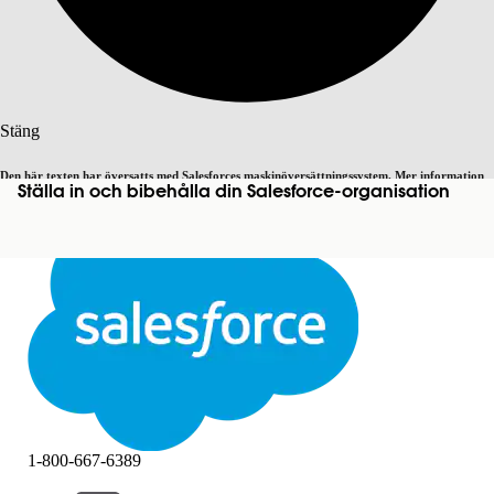
Sök
Stäng
Den här texten har översatts med Salesforces maskinöversättningssystem. Mer information
Ställa in och bibehålla din Salesforce-organisation
Byt till engelska
Inte nu
här
.
Stäng
Stäng
1-800-667-6389