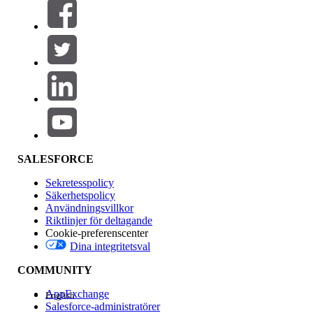
Filter (0)
VÄLJ FILTER
Lägg till
Produktområde
Funktionspåverkan
SALESFORCE
Sekretesspolicy
Säkerhetspolicy
Användningsvillkor
Riktlinjer för deltagande
Cookie-preferenscenter
Dina integritetsval
Version
COMMUNITY
AppExchange
English
Salesforce-administratörer