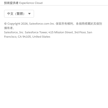
技術提供者
Experience Cloud
Select Org
中文（繁體）
© Copyright 2026, Salesforce.com Inc. 保留所有權利。各個商標屬於其個別
擁有者。
Salesforce, Inc. Salesforce Tower, 415 Mission Street, 3rd Floor, San
Francisco, CA 94105, United States