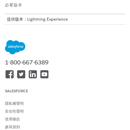
必要版本
提供版本：Lightning Experience
提供版本：Professional、Performance、Unlimited 及
Developer Edition
如果您已使用受管理封裝安裝外部用戶端應用程式,請注意下列考量
事項。
1-800-667-6389
如果您已安裝外部用戶端應用程式,但未啟用行動外掛程式,則建
立後便無法啟用行動外掛程式。
如果您已安裝外部用戶端應用程式,但未啟用通知外掛程式,則建
立後便無法啟用通知外掛程式。若未啟用通知外掛程式,您便無
法將行動應用程式訂閱自訂通知類型。
SALESFORCE
隱私權聲明
此文章是否解決您的問題？
安全性聲明
請讓我們知道，以便我們改進！
使用條款
參與原則
是
否