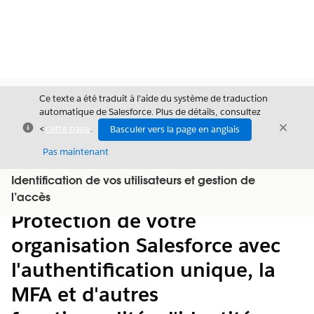
Ce texte a été traduit à l’aide du système de traduction
automatique de Salesforce. Plus de détails, consultez
Fermer
Ferme
<
cette page
.
Basculer vers la page en anglais
Fermer
Pas maintenant
Identification de vos utilisateurs et gestion de
Table des
Afficher la table des matières
l’accès
matières
Protection de votre
organisation Salesforce avec
l'authentification unique, la
MFA et d'autres