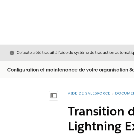
Fermer
Ce texte a été traduit à l’aide du système de traduction automatiq
Configuration et maintenance de votre organisation Sa
AIDE DE SALESFORCE
DOCUME
Vous êtes ici :
Afficher la table des matières
Transition 
Lightning E