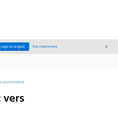
Ferme
a page en anglais
Pas maintenant
Fermer
N SALESFORCE
 vers