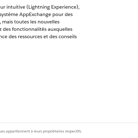
eur intuitive (Lightning Experience),
écosystème AppExchange pour des
e, mais toutes les nouvelles
 des fonctionnalités auxquelles
nce des ressources et des conseils
ion à Lightning Experience.
 à Lightning Experience, nous avons
nsition. Nous recommandons d'adopter
er des fonctionnalités clés susceptibles
t de réviser et de préparer vos
d'activer l'interface. Assurez-vous
. Si vous déployez Lightning Experience
es appartiennent à leurs propriétaires respectifs.
i vous effectuez un déploiement « big