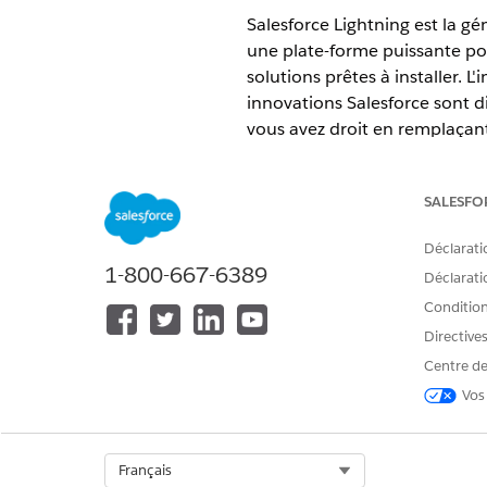
Salesforce Lightning est la gén
une plate-forme puissante po
solutions prêtes à installer. L
innovations Salesforce sont d
vous avez droit en remplaçant
que nous avons préparés pour 
Comment gérer la transition 
SALESFO
Sur la base de nos expérience
défini des consignes et les m
Déclarati
une approche itérative et agil
1-800-667-6389
Déclaratio
Préparation de votre organis
Conditions
Avant d'accorder aux utilisat
Directive
de doper la productivité et l'
personnalisations existantes
Centre de
Vos
Accès des utilisateurs à Ligh
Lorsque vous êtes prêt à mettr
simplement que les utilisateu
par étapes, configurez l'accès
Select Org
Français