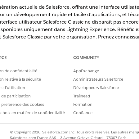
ération actuelle de Salesforce, offrant une interface utilisat
ur un développement rapide et facile d'applications, et l'
'interface utilisateur Salesforce Classic ne disparaît pas encor
isponibles uniquement dans Lightning Experience. Bénéficiez
 Salesforce Classic par votre organisation. Prenez connaissa
vous aider, vous et vos utilisateurs, à apporter la modificat
vers Lightning Experience
RCE
COMMUNITY
s et de celles des milliers de clients de Salesforce qui sont passés
eilleures pratiques que vous pouvez suivre pour réussir votre tra
on de confidentialité
AppExchange
e dans laquelle vous divisez le travail en plusieurs phases.
n relative à la sécurité
Administrateurs Salesforce
ation à Lightning Experience
 d’utilisation
Développeurs Salesforce
eurs l'accès à Lightning Experience, nous recommandons de configur
s de participation
Trailhead
efficacité dans la nouvelle interface utilisateur. C'est aussi le momen
 afin que tout fonctionne comme prévu dans Lightning Experience.
 préférence des cookies
Formation
 choix en matière de confidentialité
Confiance
tning Experience
e en ligne Lightning Experience, il n'est pas nécessaire d'activer ou 
rs appropriés ont accès via l'autorisation Lightning Experience User
© Copyright 2026, Salesforce.com Inc. Tous droits réservés. Les autres marqu
 pour les utilisateurs de votre premier groupe (et ainsi de suite). S
Salesforce.com France SAS – 3 Avenue Octave Gréard – 75007 Paris