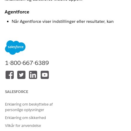
Agentforce
Når Agentforce viser indstillinger eller resultater, kan
udseendet være forskelligt fra desktopoplevelsen. Når
f.eks. en salgsmulighed er angivet i et svar, viser Salesforce
Mobile-appen objektnavnet og registreringsnavnet, mens
skrivebordet viser registreringsnavnet og det tilknyttede
kontonavn.
1-800-667-6389
LØSTE DENNE ARTIKEL DIT PROBLEM?
Giv os besked, så vi kan forbedre os!
SALESFORCE
Ja
Nej
Erklæring om beskyttelse af
personlige oplysninger
Erklæring om sikkerhed
Vilkår for anvendelse