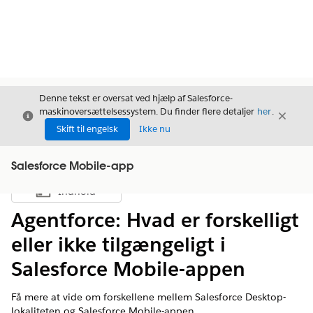
Denne tekst er oversat ved hjælp af Salesforce-
maskinoversættelsessystem. Du finder flere detaljer
her
.
Luk
Luk
Luk
Skift til engelsk
Ikke nu
Salesforce Mobile-app
Indhold
Vis indholdsfortegnelse
Agentforce: Hvad er forskelligt
eller ikke tilgængeligt i
Salesforce Mobile-appen
Få mere at vide om forskellene mellem Salesforce Desktop-
lokaliteten og Salesforce Mobile-appen.