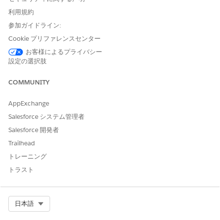
集」、「すべてのデータの参照」、「アプリケーションのカス
タマイズ」、または「Apex ユーザーの作成」権限を持つユー
利用規約
ザー・アカウントでは、プログラムによる TOTP チャレンジを
参加ガイドライン:
使用しないでください。これらのアカウントでは、2026 年 6
Cookie プリファレンスセンター
月以降、
フィッシングに強い MFA 方法 (組み込み
Authenticator やセキュリティキーなどのパスキー) を使用す
お客様によるプライバシー
設定の選択肢
る必要
があります。 フィッシングに強い MFA 要件が適用され
ると、これらのユーザーアカウントは認証アプリケーションを
COMMUNITY
使用できなくなります。
AppExchange
サードパーティ認証アプリケーションを接続し、TOTP を生成で
Salesforce システム管理者
きる鍵を取得する方法を次に示します。鍵の取得は、1 回のみ実
行する手動プロセスです。
Salesforce 開発者
Trailhead
トレーニング
トラスト
次の手順は、Salesforce Authenticatorではサポートされ
メモ
ていません。
Select Org
日本語