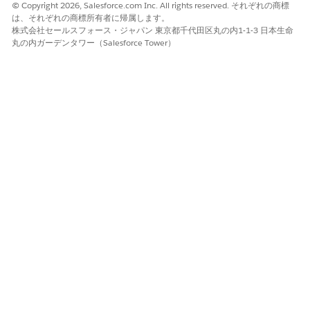
オートメーションユーザーアカウントにログインします。
© Copyright 2026, Salesforce.com Inc. All rights reserved. それぞれの商標
ユーザーの個人設定に移動し、[
Advanced User Details
] をク
は、それぞれの商標所有者に帰属します。
株式会社セールスフォース・ジャパン 東京都千代田区丸の内1-1-3 日本生命
リックします。
丸の内ガーデンタワー（Salesforce Tower）
[App Registration: One-Time Password Authenticator (アプ
リケーション登録: ワンタイムパスワード認証)] 設定を見つけ
て、[
接続] を
クリックします。
認証アプリケーションを接続する画面で、[
I Can’t Scan the
QR Code
] をクリックします。