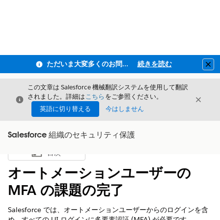
ただいま大変多くのお問い合わせをいただいており、ご連絡までにお時間を頂戴しております
続きを読む
Clo
この文章は Salesforce 機械翻訳システムを使用して翻訳
されました。詳細は
こちら
をご参照ください。
閉じる
閉じ
閉じる
英語に切り替える
今はしません
Salesforce 組織のセキュリティ保護
目次
目次を表示
オートメーションユーザーの
MFA の課題の完了
Salesforce では、オートメーションユーザーからのログインを含
め、すべての UI ログインに多要素認証 (MFA) が必要です。