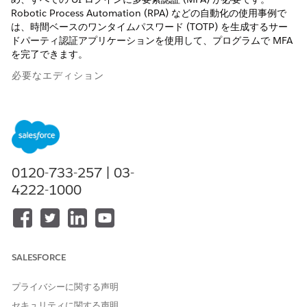
Robotic Process Automation (RPA) などの自動化の使用事例で
は、時間ベースのワンタイムパスワード (TOTP) を生成するサー
ドパーティ認証アプリケーションを使用して、プログラムで MFA
を完了できます。
必要なエディション
使用可能なインターフェース: Salesforce Classic および
Lightning Experience
使用可能なエディション: すべてのエディション
0120-733-257 | 03-
サードパーティ認証アプリケーションをユーザーアカウントに接
4222-1000
続すると、Salesforce は TOTP を生成できる秘密鍵を共有しま
す。このキーを使用して、TOTP を使用して人の操作なしで MFA
を完了するためのスクリプトを作成できます。
SALESFORCE
プライバシーに関する声明
システム管理者プロファイルまたは「すべてのデータの編
重要
セキュリティに関する声明