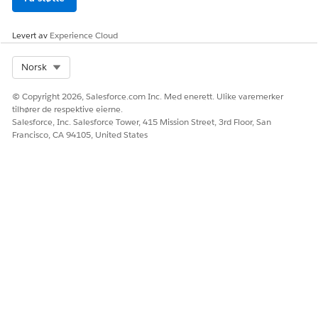
Avanserte brukerdetaljer
.
Finn "Appregistrering": Engangspassordgodkjenning"
Levert av
Experience Cloud
innstilling og klikk på
Koble til
.
Select Org
Norsk
© Copyright 2026, Salesforce.com Inc. Med enerett. Ulike varemerker
tilhører de respektive eierne.
Salesforce, Inc. Salesforce Tower, 415 Mission Street, 3rd Floor, San
Francisco, CA 94105, United States
Klikk på
Jeg kan ikke skanne QR-koden
på skjermen for å
koble til en godkjenningsapp.