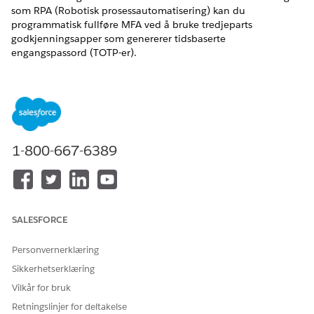
som RPA (Robotisk prosessautomatisering) kan du
programmatisk fullføre MFA ved å bruke tredjeparts
godkjenningsapper som genererer tidsbaserte
engangspassord (TOTP-er).
NØDVENDIGE UTGAVER
Tilgjengelig i Salesforce Classic og Lightning Experience
Tilgjengelig i Alle versjoner
1-800-667-6389
Når du kobler en tredjeparts godkjenningsapp til en
brukerkonto, deler Salesforce en hemmelig nøkkel som kan
generere TOTP-er. Med denne nøkkelen kan du skrive et skript
som bruker TOTP-er til å fullføre MFA uten noen menneskelig
interaksjon.
SALESFORCE
Personvernerklæring
Sikkerhetserklæring
Vilkår for bruk
Ikke bruk programmatiske TOTP-utfordringer for
VIKTIG
Retningslinjer for deltakelse
brukerkontoer som har profilen Systemadministrator eller