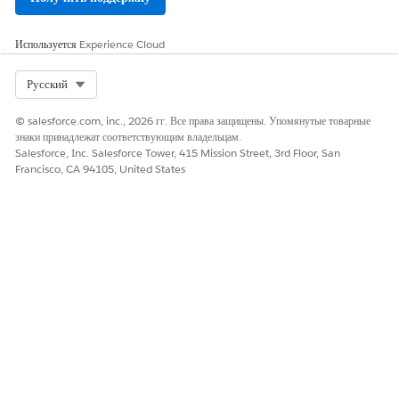
Данные действия не поддерживаются
ПРИМЕЧАНИЕ
Salesforce Authenticator.
Используется
Experience Cloud
Войдите в учетную запись пользователя автоматизации.
Select Org
Русский
Перейдите в личные параметры пользователя и нажмите
«
Дополнительные сведения о пользователе
».
© salesforce.com, inc., 2026 гг. Все права защищены. Упомянутые товарные
Найдите «Регистрация приложения: Параметр средства
знаки принадлежат соответствующим владельцам.
проверки подлинности на основе одноразового пароля» и
Salesforce, Inc. Salesforce Tower, 415 Mission Street, 3rd Floor, San
нажмите «
Подключить
».
Francisco, CA 94105, United States