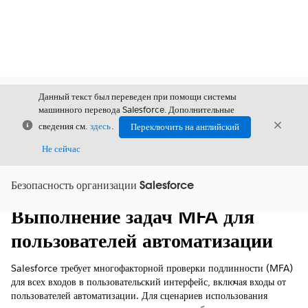
Данный текст был переведен при помощи системы
машинного перевода Salesforce. Дополнительные
Закрыть
Закры
сведения см.
здесь
.
Переключить на английский
Закрыт
Не сейчас
Безопасность организации Salesforce
Содержание
Показать содержание
Выполнение задач MFA для
пользователей автоматизации
Salesforce требует многофакторной проверки подлинности (MFA)
для всех входов в пользовательский интерфейс, включая входы от
пользователей автоматизации. Для сценариев использования