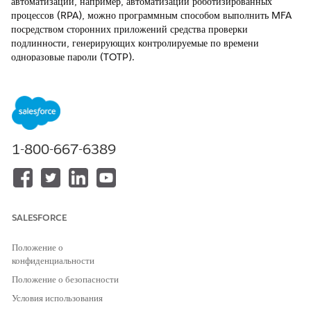
автоматизации, например, автоматизации роботизированных
процессов (RPA), можно программным способом выполнить MFA
посредством сторонних приложений средства проверки
подлинности, генерирующих контролируемые по времени
одноразовые пароли (TOTP).
ТРЕБУЕМЫЕ ВЕРСИИ
Доступно в версиях: Salesforce Classic и Lightning
Experience.
1-800-667-6389
Доступно в версиях: Все версии
При подключении стороннего приложения средства проверки
подлинности к учетной записи пользователя Salesforce
предоставляет общий доступ к секретному ключу, который может
SALESFORCE
создать TOTP. С помощью этого ключа можно написать сценарий,
использующий TOTP для выполнения MFA без взаимодействия с
человеком.
Положение о
конфиденциальности
Положение о безопасности
Условия использования