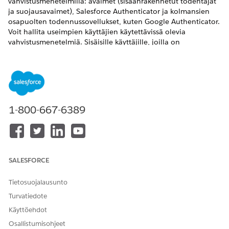
vahvistusmenetelmillä: avaimet (sisäänrakennetut todentajat
ja suojausavaimet), Salesforce Authenticator ja kolmansien
osapuolten todennussovellukset, kuten Google Authenticator.
Voit hallita useimpien käyttäjien käytettävissä olevia
vahvistusmenetelmiä. Sisäisille käyttäjille, joilla on
etuoikeutettu käyttöoikeus, välitysavaimet ovat ainoa tuettu
menetelmä, joka täyttää tietojen kalasteluiden torjunnan
vastaisen MFA-vaatimuksen.
1-800-667-6389
RATKAISIKO TÄMÄ ARTIKKELI ONGELMASI?
Anna palautetta, jotta voimme kehittyä!
Kyllä
Ei
SALESFORCE
Tietosuojalausunto
Turvatiedote
Käyttöehdot
Osallistumisohjeet