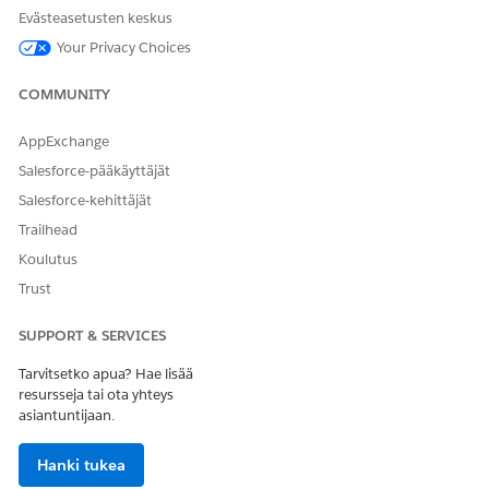
Evästeasetusten keskus
Your Privacy Choices
COMMUNITY
AppExchange
Salesforce-pääkäyttäjät
Salesforce-kehittäjät
Trailhead
Koulutus
Trust
SUPPORT & SERVICES
Tarvitsetko apua? Hae lisää
resursseja tai ota yhteys
asiantuntijaan.
Hanki tukea