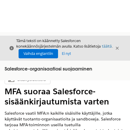
Tämä teksti on käännetty Salesforcen
konekäännösjärjestelmän avulla. Katso lisätietoja
täältä
.
Sulje
Sulje
Sulje
Vaihda englantiin
Ei nyt
Salesforce-organisaatiosi suojaaminen
Sisällysluettelo
Näytä sisällysluettelo
MFA suoraa Salesforce-
sisäänkirjautumista varten
Salesforce vaatii MFA:n kaikille sisäisille käyttäjille, jotka
käyttävät tuotanto-organisaatioita ja sandboxeja. Salesforce
tarjoaa MFA-toiminnon useilla tuetuilla