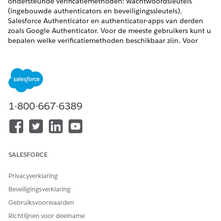
ondersteunde verificatiemethoden: wachtwoordsleutels
(ingebouwde authenticators en beveiligingssleutels),
Salesforce Authenticator en authenticator-apps van derden
zoals Google Authenticator. Voor de meeste gebruikers kunt u
bepalen welke verificatiemethoden beschikbaar zijn. Voor
interne gebruikers met geprivilegieerde toegang zijn
wachtwoordsleutels de enige ondersteunde methode die
voldoet aan de vereiste voor phishingbestendige MFA.
MFA inschakelen voor rechtstreeks inloggen
Schakel multi-factorenauthenticatie (MFA) in voor
1-800-667-6389
iedereen in uw organisatie met één instelling. Wanneer
MFA is ingeschakeld, moeten alle interne gebruikers die
rechtstreeks inloggen met hun gebruikersnaam en
wachtwoord, ook een identiteitsverificatiemethode
opgeven, zoals een authenticator-app of
SALESFORCE
beveiligingssleutel.
MFA-verificatiemethoden voor rechtstreeks inloggen bij
Privacyverklaring
Salesforce
Beveiligingsverklaring
Het inlogproces met multi-factorenauthenticatie (MFA)
Gebruiksvoorwaarden
vereist dat gebruikers een identiteitsverificatiemethode
Richtlijnen voor deelname
opgeven naast hun gebruikersnaam en wachtwoord.