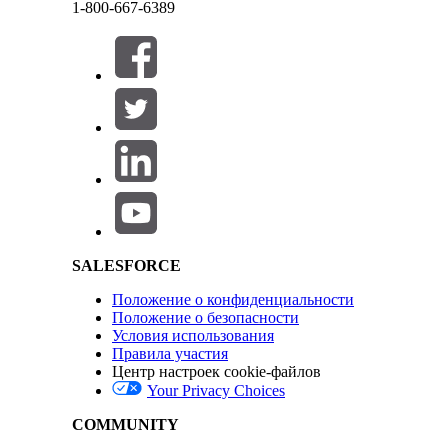
1-800-667-6389
Закрыть
Salesforce Help | Article
Данный текст был переведен при помощи системы машинного перевода Salesforce. Доп
SALESFORCE
Положение о конфиденциальности
Закрыть
Закрыть
Положение о безопасности
Условия использования
Правила участия
Центр настроек cookie-файлов
Your Privacy Choices
COMMUNITY