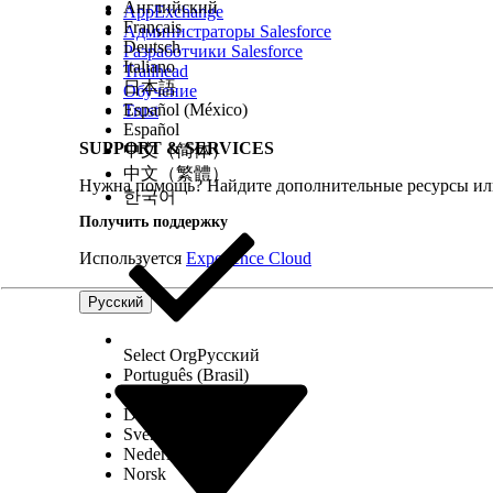
Английский
AppExchange
Français
Администраторы Salesforce
Deutsch
Разработчики Salesforce
Italiano
Trailhead
日本語
Обучение
Español (México)
Trust
Español
SUPPORT & SERVICES
中文（简体）
中文（繁體）
Нужна помощь? Найдите дополнительные ресурсы или
한국어
Получить поддержку
Используется
Experience Cloud
Русский
Select Org
Русский
Português (Brasil)
Suomi
Dansk
Svenska
Nederlands
Norsk