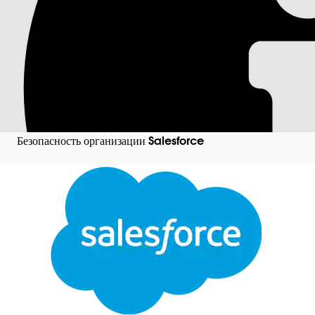
MFA для прямых вхо
Salesforce требует MFA для всех внутренних пользо
Salesforce предоставляет функции MFA с нескольки
подлинности и ключи безопасности), Salesforce Aut
Google Authenticator. Для большинства пользовате
пользователей с привилегированным доступом ключ
Безопасность организации Salesforce
MFA к фишингу.
ЭТА СТАТЬЯ РЕШИЛА ВАШУ ПРОБЛЕМУ?
Оставьте свой отзыв, чтобы мы могли стать лучше!