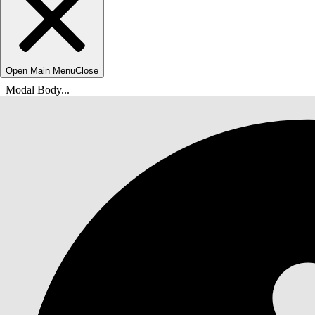
Open Main Menu
Close
Modal Body...
Вы находитесь здесь:
Справка Salesforce
Документы
Безопасность организации Salesforce