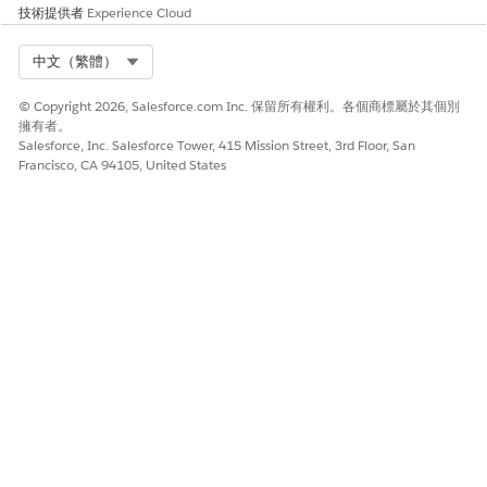
技術提供者
Experience Cloud
Select Org
中文（繁體）
© Copyright 2026, Salesforce.com Inc. 保留所有權利。各個商標屬於其個別
擁有者。
Salesforce, Inc. Salesforce Tower, 415 Mission Street, 3rd Floor, San
Francisco, CA 94105, United States