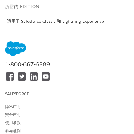
所需的 EDITION
适用于 Salesforce Classic 和 Lightning Experience
在所有版本中可用
网络钓鱼是一种用于获取敏感信息的社会工程技术。网络钓鱼伪装
成值得信赖的人或公司，并说服用户泄露敏感信息。例如，网络钓
鱼会说服用户在虚假网站上输入密码。抵御网络钓鱼的 MFA 方法可
以防止这些攻击，因为它们绑定到一个网站，即您的 Salesforce 组
1-800-667-6389
织的域。它们不能在网络钓鱼的非法网站上使用。抵御网络钓鱼的
方法包括通行密钥，允许用户使用 Touch 或 Face ID、Windows
Hello、密码管理器或安全密钥登录。
对于网络钓鱼防护要求，如果内部用户满足以下任何条件，将被视
SALESFORCE
为特权用户：
系统管理员简档或
隐私声明
作者 Apex 用户权限或
安全声明
自定义应用程序用户权限或
使用条款
修改所有数据用户权限或
查看所有数据用户权限
参与准则