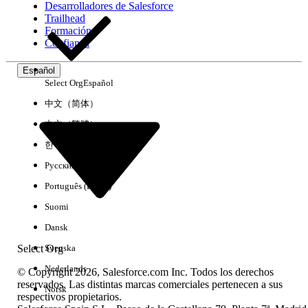
Desarrolladores de Salesforce
Trailhead
Experiencia
Formación
Confianza
Español
Select Org
Español
Borrar todo
Listo
中文（简体）
中文（繁體）
한국어
Русский
Português (Brasil)
Suomi
Dansk
Select Org
Svenska
Nederlands
© Copyright 2026, Salesforce.com Inc. Todos los derechos
reservados. Las distintas marcas comerciales pertenecen a sus
Norsk
respectivos propietarios.
No hay resultados