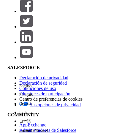
Filtros (0)
SELECCIONAR FILTROS
Agregar
Área de productos
Repercusión de función
SALESFORCE
Declaración de privacidad
Declaración de seguridad
English
Condiciones de uso
Directrices de participación
Français
Centro de preferencias de cookies
Deutsch
Sus opciones de privacidad
Edición
Italiano
COMMUNITY
日本語
AppExchange
Administradores de Salesforce
Español (México)