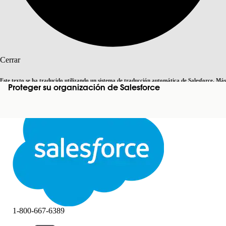
Buscar
Cerrar
Este texto se ha traducido utilizando un sistema de traducción automática de Salesforce. Más
Proteger su organización de Salesforce
Cambiar a inglés
Ahora no
información
aquí
.
Cerrar
Cerrar
1-800-667-6389