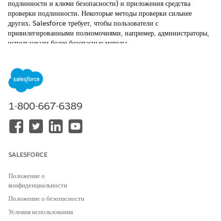
подлинности и ключи безопасности) и приложения средства
проверки подлинности. Некоторые методы проверки сильнее
других. Salesforce требует, чтобы пользователи с
привилегированными полномочиями, например, администраторы,
использовали более безопасные методы.
ВАЖНО!
1-800-667-6389
Salesforce применяет требования MFA летом 2026 года.
Дополнительную информацию и подробные сроки
развертывания см. в этих статьях.
Подготовка к внедрению MFA для всех пользователей-
сотрудников
.
SALESFORCE
Подготовка к внедрению устойчивой к фишингу MFA для
привилегированных пользователей, включая
Положение о
администраторов
.
конфиденциальности
Положение о безопасности
Система Salesforce разделяет методы проверки на три категории в
Условия использования
зависимости от их безопасности.