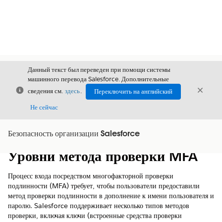
Данный текст был переведен при помощи системы
машинного перевода Salesforce. Дополнительные
Закрыть
Закры
сведения см.
здесь
.
Переключить на английский
Закрыт
Не сейчас
Безопасность организации Salesforce
Содержание
Показать содержание
Уровни метода проверки MFA
Процесс входа посредством многофакторной проверки
подлинности (MFA) требует, чтобы пользователи предоставили
метод проверки подлинности в дополнение к имени пользователя и
паролю. Salesforce поддерживает несколько типов методов
проверки, включая ключи (встроенные средства проверки