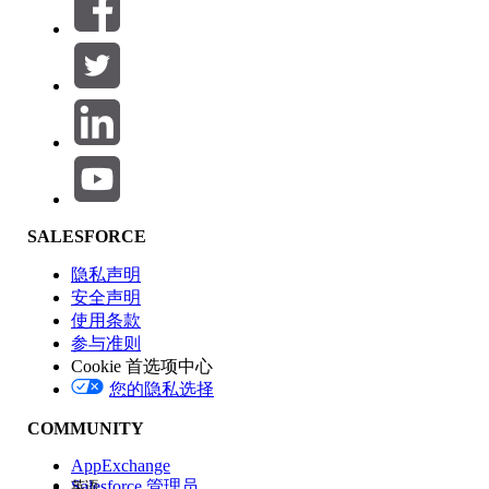
筛选器 (0)
选择筛选器
添加
产品区域
SALESFORCE
功能影响
隐私声明
安全声明
使用条款
参与准则
Cookie 首选项中心
版本
您的隐私选择
COMMUNITY
AppExchange
Salesforce 管理员
英语