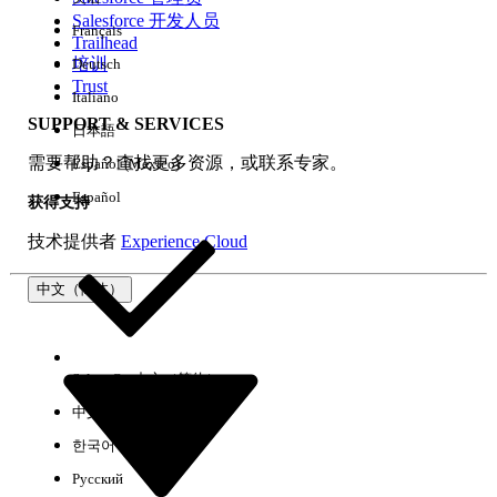
Salesforce 开发人员
Français
体验
Trailhead
培训
Deutsch
Trust
Italiano
SUPPORT & SERVICES
日本語
全部清除
完成
需要帮助？查找更多资源，或联系专家。
Español (México)
Español
获得支持
技术提供者
Experience Cloud
中文（简体）
Select Org
中文（简体）
中文（繁体）
한국어
Русский
没有结果