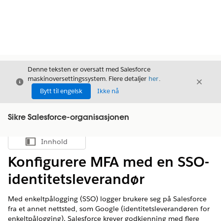
Denne teksten er oversatt med Salesforce
maskinoversettingssystem. Flere detaljer
her
.
Avslutt
Avslut
Avslutt
Bytt til engelsk
Ikke nå
Sikre Salesforce-organisasjonen
Innhold
Vis innholdsfortegnelse
Konfigurere MFA med en SSO-
identitetsleverandør
Med enkeltpålogging (SSO) logger brukere seg på Salesforce
fra et annet nettsted, som Google (identitetsleverandøren for
enkeltpålogging). Salesforce krever godkjenning med flere