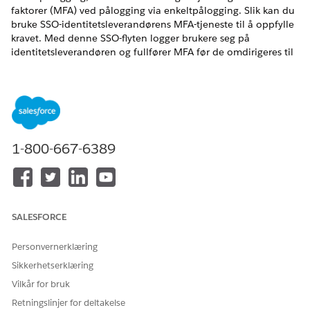
faktorer (MFA) ved pålogging via enkeltpålogging. Slik kan du
bruke SSO-identitetsleverandørens MFA-tjeneste til å oppfylle
kravet. Med denne SSO-flyten logger brukere seg på
identitetsleverandøren og fullfører MFA før de omdirigeres til
Salesforce.
NØDVENDIGE UTGAVER
Tilgjengelig i både Salesforce Classic og Lightning
Experience
1-800-667-6389
Tilgjengelig i alle versjoner
NØDVENDIGE BRUKERTILLATELSER
For å vise SSO-innstillinger:
Vise oppsett og
SALESFORCE
konfigurasjon
Personvernerklæring
For å redigere SSO-
Tilpasse program
innstillinger:
Sikkerhetserklæring
OG
Vilkår for bruk
Endre alle data
Retningslinjer for deltakelse