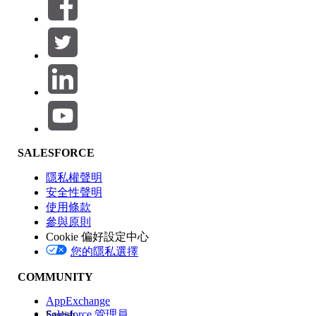
篩選器 (0)
選取篩選
新增
產品區域
SALESFORCE
功能影響
隱私權聲明
安全性聲明
使用條款
參與原則
Cookie 偏好設定中心
版本
您的隱私選擇
COMMUNITY
AppExchange
Salesforce 管理員
English