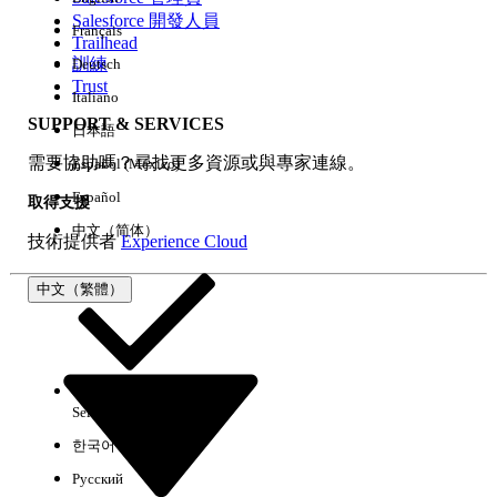
Salesforce 開發人員
Français
經驗
Trailhead
訓練
Deutsch
Trust
Italiano
SUPPORT & SERVICES
日本語
全部清除
完成
需要協助嗎？尋找更多資源或與專家連線。
Español (México)
Español
取得支援
中文（简体）
技術提供者
Experience Cloud
中文（繁體）
Select Org
中文（繁體）
한국어
Русский
沒有結果