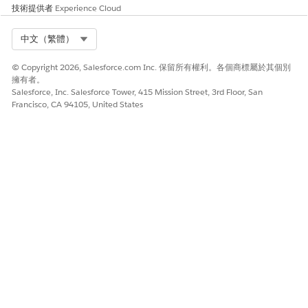
Edition 組織和
技術提供者
Experience Cloud
Trailhead
Playground
Select Org
中文（繁體）
決定使用者類型:內部還是外部?
© Copyright 2026, Salesforce.com Inc. 保留所有權利。各個商標屬於其個別
擁有者。
內部使用者是擁有標準使用者授權且可存取您 Salesforce 組織 UI
Salesforce, Inc. Salesforce Tower, 415 Mission Street, 3rd Floor, San
的任何人。內部使用者包括管理員、開發人員、特權使用者、標準
Francisco, CA 94105, United States
使用者,以及授權代表您公司採取動作的使用者,例如合作夥伴和第三
方機構。
外部使用者只能存取貴公司的 Experience Cloud 網站、電子商務
網站或店面、說明入口網頁、員工社群等。
內部還是外部?
使用者授權類型
MFA 需求
內部
標準
必要
Salesforce 授
權
Chatter Only
(Chatter Plus)
外部
Experience
非必要