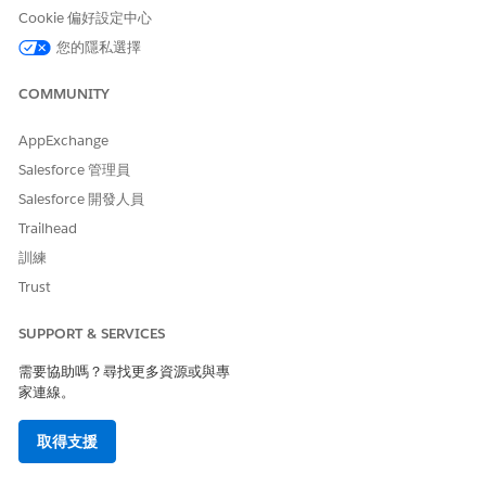
API 登入不需要 MFA,但自動化或整合使用者存取 Salesforce UI 需
Cookie 偏好設定中心
要 MFA。您可以透過
程式設計方式完成 MFA 挑戰
來滿足需求。
您的隱私選擇
讓我們依組織類型、使用者類型和使用者的存取層級細分 MFA 需
求。
COMMUNITY
決定組織類型:啟用或非收入?
AppExchange
啟用組織包含生產和 Sandbox 組織,而非收入組織包含臨時組織、
Salesforce 管理員
試用組織等。使用此表格瞭解 Salesforce 如何將組織分類為啟用中
Salesforce 開發人員
或非收入。
Trailhead
啟用或非收入?
組織類型
MFA 需求
訓練
啟用中
生產組織與
必要
Trust
Sandbox,包括
Partial、Full、
SUPPORT & SERVICES
Developer 和 Pro
Sandbox
需要協助嗎？尋找更多資源或與專
家連線。
非收入
臨時組織、試用組
非必要
織、Developer
取得支援
Edition 組織、
Partner Developer