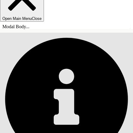
Open Main Menu
Close
Modal Body...
INDHOLD
Søg
Vis indholdsfortegnelse
Indhold