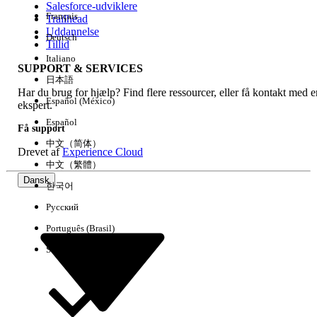
Salesforce-udviklere
Français
Trailhead
Experience
Uddannelse
Deutsch
Tillid
Italiano
SUPPORT & SERVICES
日本語
Har du brug for hjælp? Find flere ressourcer, eller få kontakt med e
Ryd alle
Udført
Español (México)
ekspert.
Español
Få support
中文（简体）
Drevet af
Experience Cloud
中文（繁體）
Dansk
한국어
Русский
Português (Brasil)
Suomi
Ingen resultater