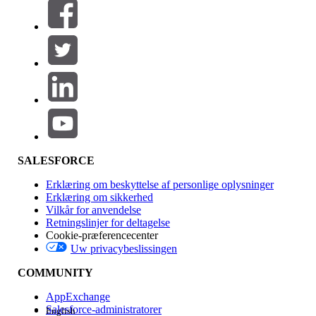
Filtre (0)
VÆLG FILTRE
Tilføj
Produktområde
Funktionspåvirkning
SALESFORCE
Erklæring om beskyttelse af personlige oplysninger
Erklæring om sikkerhed
Vilkår for anvendelse
Retningslinjer for deltagelse
Cookie-præferencecenter
Uw privacybeslissingen
Version
COMMUNITY
AppExchange
Salesforce-administratorer
English