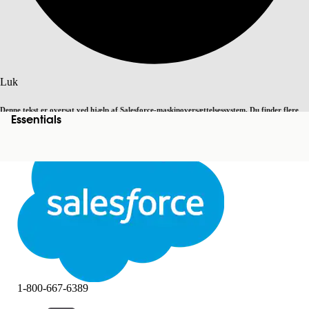
Søg
Luk
Denne tekst er oversat ved hjælp af Salesforce-maskinoversættelsessystem. Du finder flere
Essentials
Skift til engelsk
Ikke nu
detaljer
her
.
Luk
Luk
1-800-667-6389